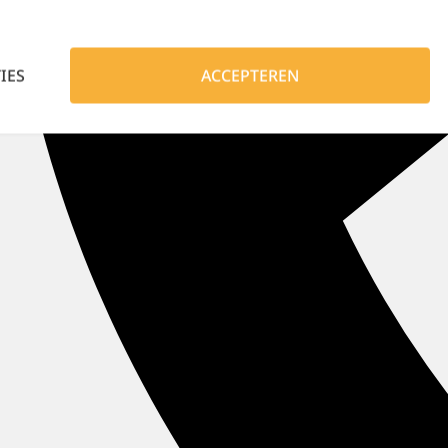
IES
ACCEPTEREN