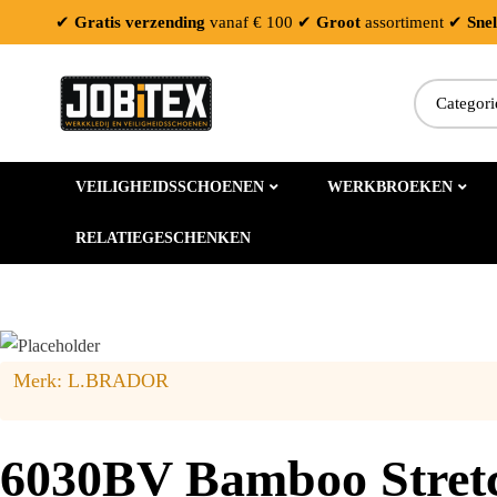
✔
Gratis verzending
vanaf € 100
✔
Groot
assortiment
✔
Snel
Zoeken:
VEILIGHEIDSSCHOENEN
WERKBROEKEN
RELATIEGESCHENKEN
Merk:
L.BRADOR
6030BV Bamboo Stretch