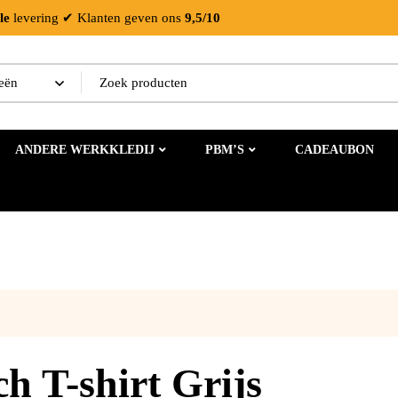
le
levering
✔ Klanten geven ons
9,5/10
ANDERE WERKKLEDIJ
PBM’S
CADEAUBON
 T-shirt Grijs