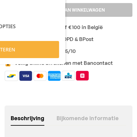
TOEVOEGEN AAN WINKELWAGEN
OPTIES
Gratis levering vanaf €100 in België
Snelle levering met DPD & BPost
TEREN
Klanten geven ons 9,5/10
Veilig online afrekenen met Bancontact
Beschrijving
Bijkomende informatie