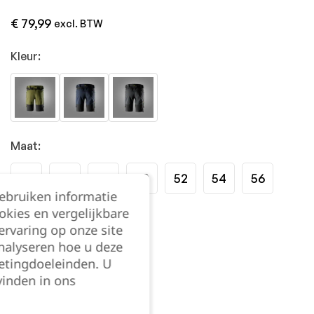
€
79,99
excl. BTW
Kleur:
Maat:
44
46
48
50
52
54
56
gebruiken informatie
okies en vergelijkbare
58
60
62
rvaring op onze site
nalyseren hoe u deze
Kies je aantal:
etingdoeleinden. U
vinden in ons