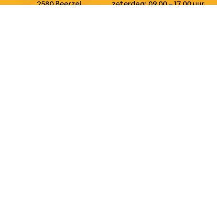
2580 Beerzel
zaterdag: 09.00 – 17.00 uur
MAIL ONS
BEL ONS
info@jobitex.be
015 76 13 73
Dé specialist in werkkledij en veiligheidssschoenen.