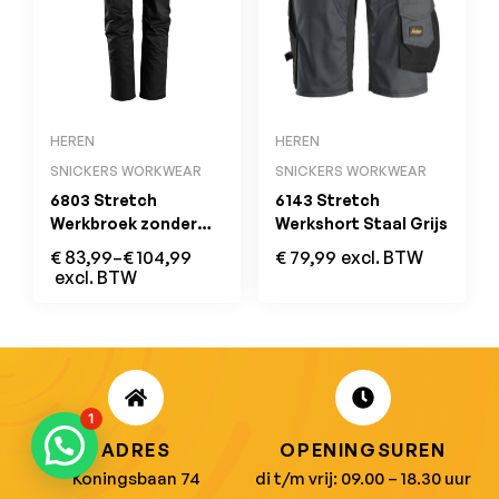
HEREN
HEREN
SNICKERS WORKWEAR
SNICKERS WORKWEAR
6803 Stretch
6143 Stretch
Werkbroek zonder
Werkshort Staal Grijs
Kniezakken Zwart
€
83,99
–
€
104,99
€
79,99
excl. BTW
excl. BTW
1
ADRES
OPENINGSUREN
Koningsbaan 74
di t/m vrij: 09.00 – 18.30 uur