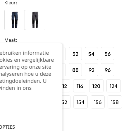
Kleur:
Maat:
gebruiken informatie
44
46
48
50
52
54
56
okies en vergelijkbare
rvaring op onze site
58
60
62
64
88
92
96
nalyseren hoe u deze
etingdoeleinden. U
100
104
108
112
116
120
124
vinden in ons
146
148
150
152
154
156
158
160
162
OPTIES