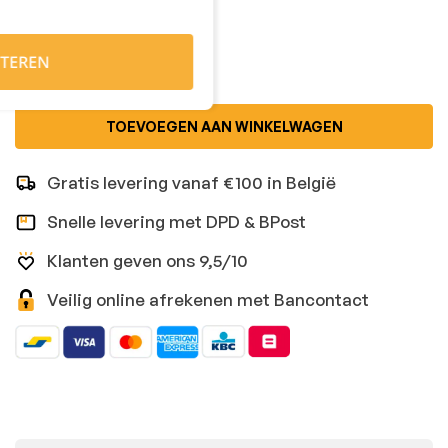
Kies je aantal:
TEREN
TOEVOEGEN AAN WINKELWAGEN
Gratis levering vanaf €100 in België
Snelle levering met DPD & BPost
Klanten geven ons 9,5/10
Veilig online afrekenen met Bancontact