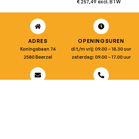
€
257,49
excl. BTW
ADRES
OPENINGSUREN
Koningsbaan 74
di t/m vrij: 09.00 – 18.30 uur
2580 Beerzel
zaterdag: 09.00 – 17.00 uur
MAIL ONS
BEL ONS
info@jobitex.be
015 76 13 73