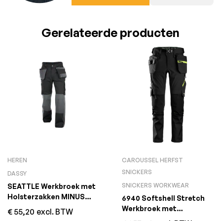
Gerelateerde producten
HEREN
CAROUSSEL HERFST
SNICKERS
DASSY
SNICKERS WORKWEAR
SEATTLE Werkbroek met
Holsterzakken MINUS
6940 Softshell Stretch
Zwart/Grijs
Werkbroek met
€
55,20
excl. BTW
Holsterzakken Zwart