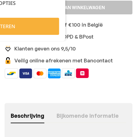
OPTIES
TOEVOEGEN AAN WINKELWAGEN
Gratis levering vanaf €100 in België
TEREN
Snelle levering met DPD & BPost
Klanten geven ons 9,5/10
Veilig online afrekenen met Bancontact
Beschrijving
Bijkomende informatie