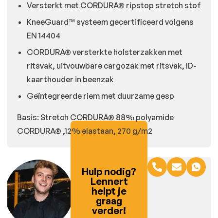
Versterkt met CORDURA® ripstop stretch stof
KneeGuard™ systeem gecertificeerd volgens
EN 14404
CORDURA® versterkte holsterzakken met
ritsvak, uitvouwbare cargozak met ritsvak, ID-
kaarthouder in beenzak
Geïntegreerde riem met duurzame gesp
Basis: Stretch CORDURA® 88% polyamide
CORDURA® ,12% elastaan, 270 g/m2
Hulp nodig?
Lennert
helpt je
graag
verder!