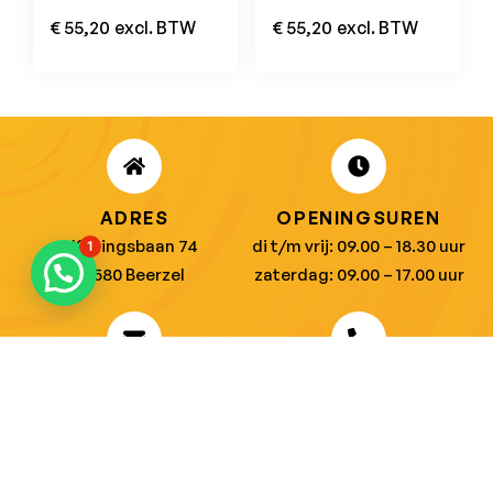
MINUS Zwart/Grijs
Zwart/Grijs
€
55,20
excl. BTW
€
55,20
excl. BTW
ADRES
OPENINGSUREN
Koningsbaan 74
di t/m vrij: 09.00 – 18.30 uur
1
2580 Beerzel
zaterdag: 09.00 – 17.00 uur
MAIL ONS
BEL ONS
info@jobitex.be
015 76 13 73