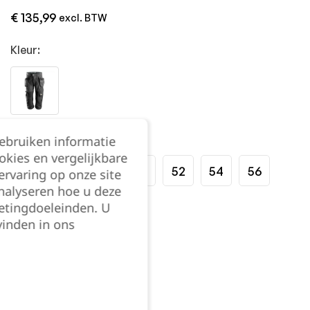
€
135,99
excl. BTW
Kleur:
Maat:
gebruiken informatie
okies en vergelijkbare
44
46
48
50
52
54
56
rvaring op onze site
nalyseren hoe u deze
etingdoeleinden. U
58
60
62
vinden in ons
Kies je aantal: