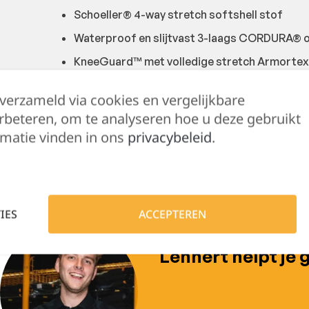
Schoeller® 4-way stretch softshell stof
Waterproof en slijtvast 3-laags CORDURA® 
KneeGuard™ met volledige stretch Armortex
Afneembare riem met Duraflex® gesp
 verzameld via cookies en vergelijkbare
Holsterzakken
rbeteren, om te analyseren hoe u deze gebruikt
matie vinden in ons
privacybeleid
.
Basis: 73% polyamide, 20% polyurethaan, 7% el
IES
ACCEPTEREN
Hulp nodig?
Lennert helpt je 