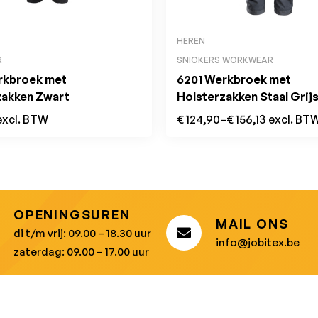
HEREN
R
SNICKERS WORKWEAR
rkbroek met
6201 Werkbroek met
zakken Zwart
Holsterzakken Staal Grij
excl. BTW
€
124,90
–
€
156,13
excl. BT
OPENINGSUREN
MAIL ONS
di t/m vrij: 09.00 – 18.30 uur
info@jobitex.be
zaterdag: 09.00 – 17.00 uur