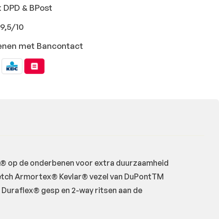
t DPD & BPost
9,5/10
ekenen met Bancontact
A® op de onderbenen voor extra duurzaamheid
retch Armortex® Kevlar® vezel van DuPontTM
Duraflex® gesp en 2-way ritsen aan de