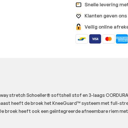
Snelle levering me
Klanten geven ons 
Veilig online afr
way stretch Schoeller® softshell stof en 3-laags CORDUR
naast heeft de broek het KneeGuard™ systeem met full-st
e broek heeft ook een geïntegreerde afneembare riem met 