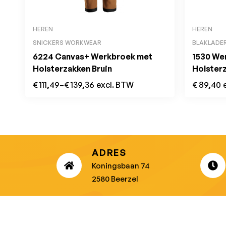
HEREN
HEREN
SNICKERS WORKWEAR
BLAKLADE
6224 Canvas+ Werkbroek met
1530 We
Holsterzakken Bruin
Holster
€
111,49
–
€
139,36
excl. BTW
€
89,40
ADRES
Koningsbaan 74
2580 Beerzel