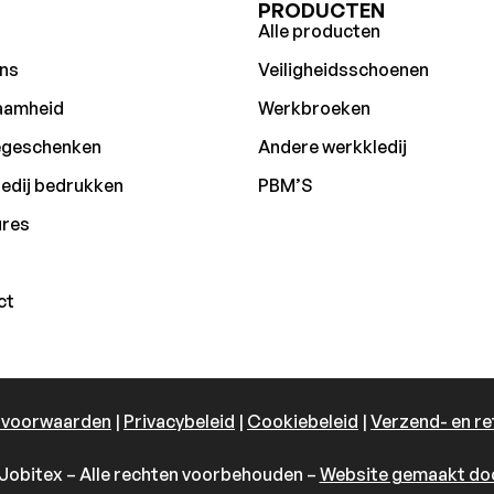
U
PRODUCTEN
Alle producten
ns
Veiligheidsschoenen
aamheid
Werkbroeken
egeschenken
Andere werkkledij
edij bedrukken
PBM’S
ures
ct
 voorwaarden
|
Privacybeleid
|
Cookiebeleid
|
Verzend- en re
Jobitex – Alle rechten voorbehouden –
Website gemaakt doo