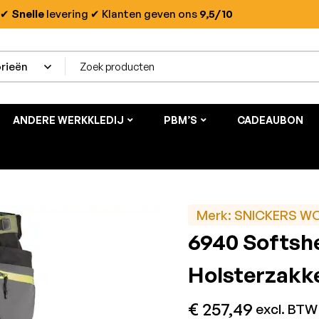
✔
Snelle
levering
✔ Klanten geven ons
9,5/10
ANDERE WERKKLEDIJ
PBM’S
CADEAUBON
Merk:
SNICKERS W
6940 Softsh
Holsterzakk
€
257,49
excl. BTW