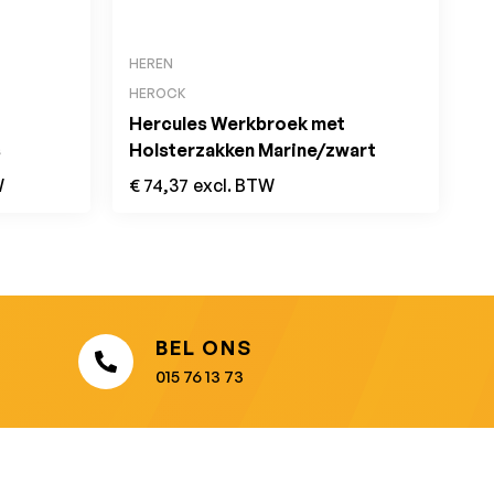
HEREN
HEROCK
Hercules Werkbroek met
s
Holsterzakken Marine/zwart
W
€
74,37
excl. BTW
BEL ONS
015 76 13 73