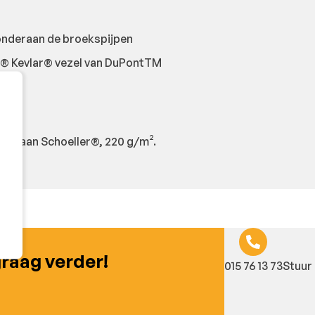
onderaan de broekspijpen
® Kevlar® vezel van DuPontTM
astaan Schoeller®, 220 g/m².
graag verder!
015 76 13 73
Stuur 