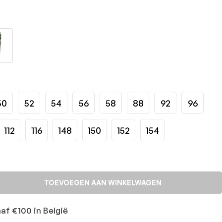
50
52
54
56
58
88
92
96
112
116
148
150
152
154
TOEVOEGEN AAN WINKELWAGEN
naf €100 in België