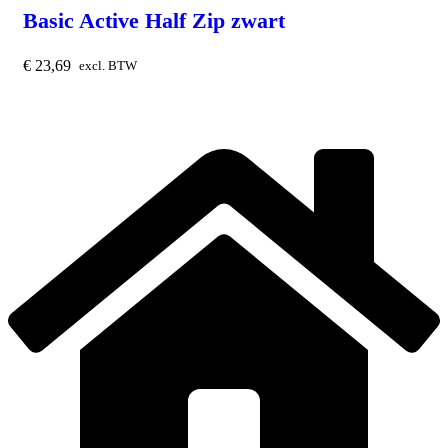
Basic Active Half Zip zwart
€
23,69
excl. BTW