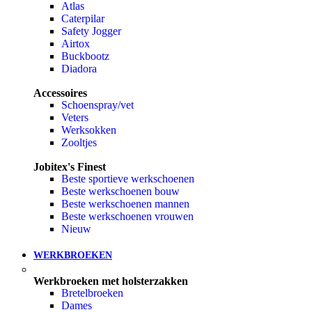
Atlas
Caterpilar
Safety Jogger
Airtox
Buckbootz
Diadora
Accessoires
Schoenspray/vet
Veters
Werksokken
Zooltjes
Jobitex's Finest
Beste sportieve werkschoenen
Beste werkschoenen bouw
Beste werkschoenen mannen
Beste werkschoenen vrouwen
Nieuw
WERKBROEKEN
Werkbroeken met holsterzakken
Bretelbroeken
Dames