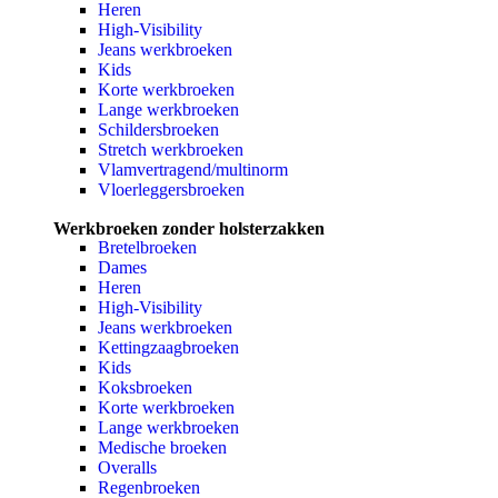
Heren
High-Visibility
Jeans werkbroeken
Kids
Korte werkbroeken
Lange werkbroeken
Schildersbroeken
Stretch werkbroeken
Vlamvertragend/multinorm
Vloerleggersbroeken
Werkbroeken zonder holsterzakken
Bretelbroeken
Dames
Heren
High-Visibility
Jeans werkbroeken
Kettingzaagbroeken
Kids
Koksbroeken
Korte werkbroeken
Lange werkbroeken
Medische broeken
Overalls
Regenbroeken