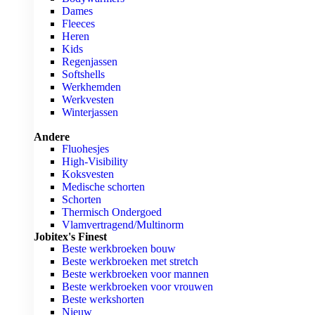
Dames
Fleeces
Heren
Kids
Regenjassen
Softshells
Werkhemden
Werkvesten
Winterjassen
Andere
Fluohesjes
High-Visibility
Koksvesten
Medische schorten
Schorten
Thermisch Ondergoed
Vlamvertragend/Multinorm
Jobitex's Finest
Beste werkbroeken bouw
Beste werkbroeken met stretch
Beste werkbroeken voor mannen
Beste werkbroeken voor vrouwen
Beste werkshorten
Nieuw