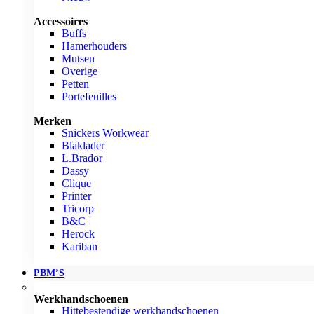
Accessoires
Buffs
Hamerhouders
Mutsen
Overige
Petten
Portefeuilles
Merken
Snickers Workwear
Blaklader
L.Brador
Dassy
Clique
Printer
Tricorp
B&C
Herock
Kariban
PBM’S
Werkhandschoenen
Hittebestendige werkhandschoenen