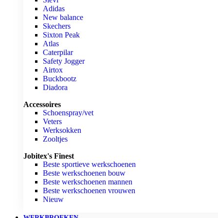
Adidas
New balance
Skechers
Sixton Peak
Atlas
Caterpilar
Safety Jogger
Airtox
Buckbootz
Diadora
Accessoires
Schoenspray/vet
Veters
Werksokken
Zooltjes
Jobitex's Finest
Beste sportieve werkschoenen
Beste werkschoenen bouw
Beste werkschoenen mannen
Beste werkschoenen vrouwen
Nieuw
WERKBROEKEN