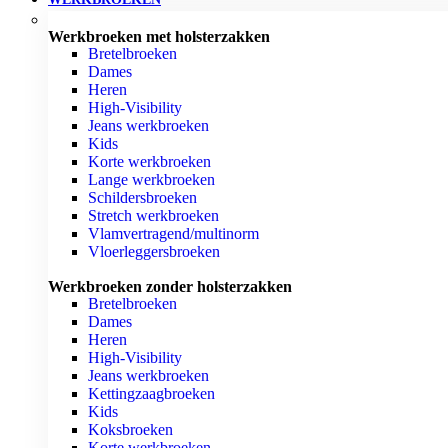
Werkbroeken met holsterzakken
Bretelbroeken
Dames
Heren
High-Visibility
Jeans werkbroeken
Kids
Korte werkbroeken
Lange werkbroeken
Schildersbroeken
Stretch werkbroeken
Vlamvertragend/multinorm
Vloerleggersbroeken
Werkbroeken zonder holsterzakken
Bretelbroeken
Dames
Heren
High-Visibility
Jeans werkbroeken
Kettingzaagbroeken
Kids
Koksbroeken
Korte werkbroeken