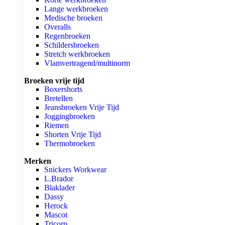
Lange werkbroeken
Medische broeken
Overalls
Regenbroeken
Schildersbroeken
Stretch werkbroeken
Vlamvertragend/multinorm
Broeken vrije tijd
Boxershorts
Bretellen
Jeansbroeken Vrije Tijd
Joggingbroeken
Riemen
Shorten Vrije Tijd
Thermobroeken
Merken
Snickers Workwear
L.Brador
Blaklader
Dassy
Herock
Mascot
Tricorp