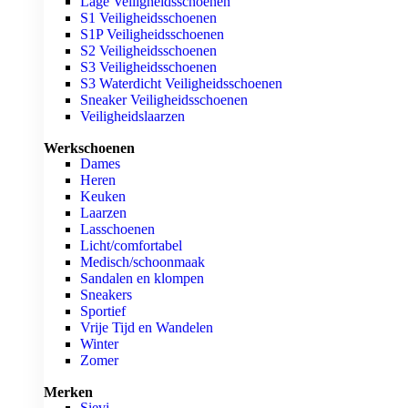
Lage Veiligheidsschoenen
S1 Veiligheidsschoenen
S1P Veiligheidsschoenen
S2 Veiligheidsschoenen
S3 Veiligheidsschoenen
S3 Waterdicht Veiligheidsschoenen
Sneaker Veiligheidsschoenen
Veiligheidslaarzen
Werkschoenen
Dames
Heren
Keuken
Laarzen
Lasschoenen
Licht/comfortabel
Medisch/schoonmaak
Sandalen en klompen
Sneakers
Sportief
Vrije Tijd en Wandelen
Winter
Zomer
Merken
Sievi