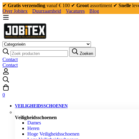
✔
Gratis verzending
vanaf € 100
✔
Groot
assortiment
✔
Snelle
lev
Over Jobitex
Duurzaamheid
Vacatures
Blog
Zoeken
Contact
Contact
0
VEILIGHEIDSSCHOENEN
Veiligheidsschoenen
Dames
Heren
Hoge Veiligheidsschoenen