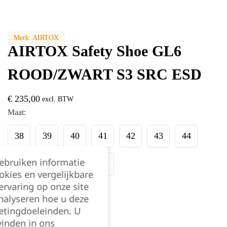
Merk:
AIRTOX
AIRTOX Safety Shoe GL6
ROOD/ZWART S3 SRC ESD
€
235,00
excl. BTW
Maat:
38
39
40
41
42
43
44
gebruiken informatie
45
46
47
48
okies en vergelijkbare
rvaring op onze site
Kies je aantal:
nalyseren hoe u deze
etingdoeleinden. U
vinden in ons