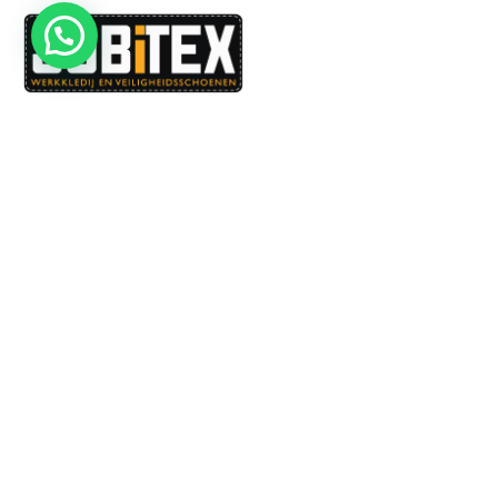
Dé specialist in werkkledij en veiligheidssschoenen.
MENU
PRODUCTEN
Home
Alle producten
Over ons
Veiligheidsschoenen