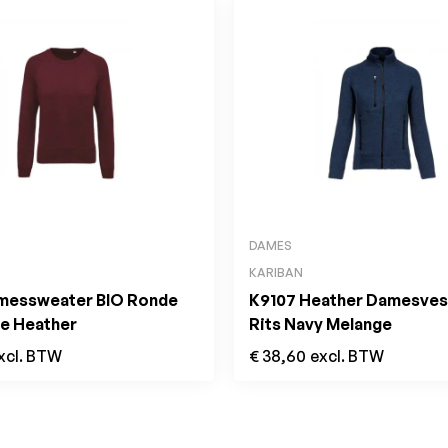
DAMES
KARIBAN
messweater BIO Ronde
K9107 Heather Damesves
ne Heather
Rits Navy Melange
xcl. BTW
€
38,60
excl. BTW