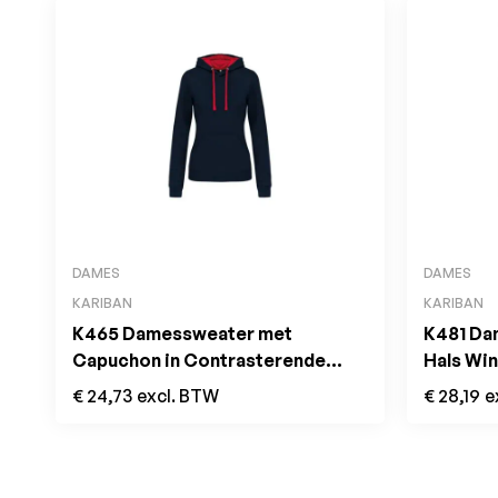
DAMES
DAMES
KARIBAN
KARIBAN
K465 Damessweater met
K481 Da
Capuchon in Contrasterende
Hals Wi
Kleur Navy / Red
€
24,73
excl. BTW
€
28,19
e