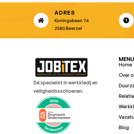
ADRES
Koningsbaan 74
2580 Beerzel
MEN
Home
Over o
Dé specialist in werkkledij en
Duurz
veiligheidssschoenen.
Relati
Werkkl
Vacat
Blog