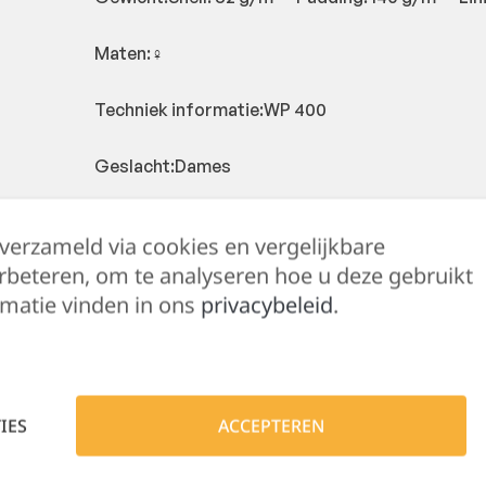
Maten:♀
Techniek informatie:WP 400
Geslacht:Dames
Zakken:Zipper pockets
 verzameld via cookies en vergelijkbare
rbeteren, om te analyseren hoe u deze gebruikt
Halslijn:Collar
matie vinden in ons
privacybeleid
.
Type sluiting:Zipper
Capuchondetails:Geen
IES
ACCEPTEREN
Mouw:Zonder mouwen