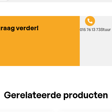
graag verder!
015 76 13 73
Stuur 
Gerelateerde producten