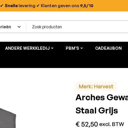
✔
Snelle
levering
✔ Klanten geven ons
9,5/10
ANDERE WERKKLEDIJ
PBM’S
CADEAUBON
Merk:
Harvest
Arches Gew
Staal Grijs
€
52,50
excl. BTW