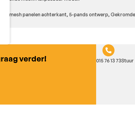
ster mesh panelen achterkant, 5-pands ontwerp, Gekromde
graag verder!
015 76 13 73
Stuur 