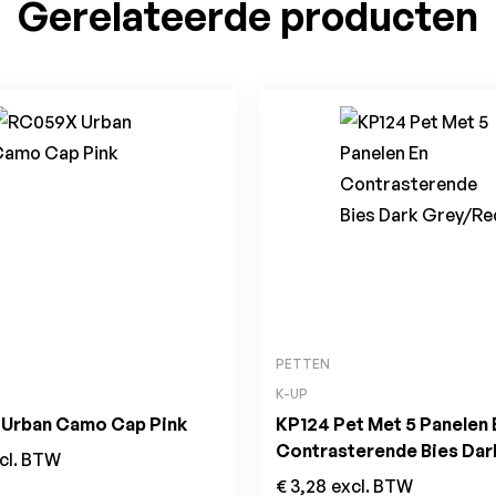
Gerelateerde producten
PETTEN
K-UP
Urban Camo Cap Pink
KP124 Pet Met 5 Panelen 
Contrasterende Bies Dar
cl. BTW
Grey/Red
€
3,28
excl. BTW