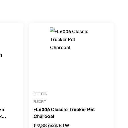
PETTEN
FLEXFIT
En
FL6006 Classic Trucker Pet
k
Charcoal
€
9,88
excl. BTW