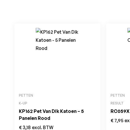
PETTEN
PETTEN
K-UP
RESULT
KP162 Pet Van Dik Katoen – 5
RC059X 
Panelen Rood
€
7,95
ex
€
3,18
excl. BTW