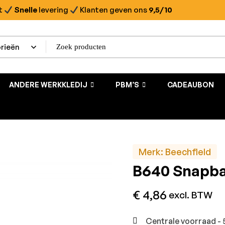
t
Snelle
levering
Klanten geven ons
9,5/10
ANDERE WERKKLEDIJ
PBM’S
CADEAUBON
Merk:
Beechfield
B640 Snapba
€
4,86
excl. BTW
Centrale voorraad - 