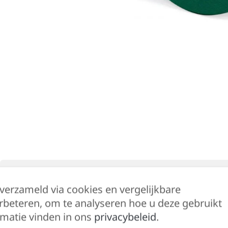
Beschrijving
Bijkomende informatie
 verzameld via cookies en vergelijkbare
rbeteren, om te analyseren hoe u deze gebruikt
matie vinden in ons
privacybeleid
.
Katoenen voorpaneel, ideaal voor bedrukking.