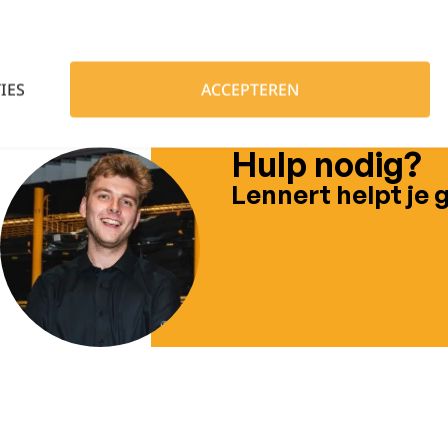
Voorpand en klep van 100% katoen, 100% Polye
IES
ACCEPTEREN
Hulp nodig?
Lennert helpt je 