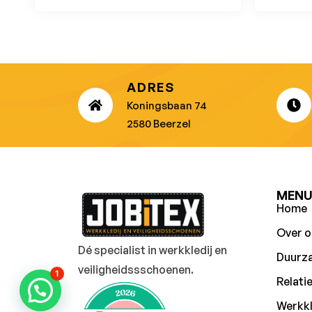
ADRES
Koningsbaan 74
2580 Beerzel
MEN
Home
Over o
Dé specialist in werkkledij en
Duurz
veiligheidssschoenen.
1
Relati
Werkkl