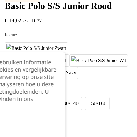
Basic Polo S/S Junior Rood
€
14,02
excl. BTW
Kleur:
gebruiken informatie
okies en vergelijkbare
rvaring op onze site
nalyseren hoe u deze
Maat:
etingdoeleinden. U
vinden in ons
90/100
110/120
130/140
150/160
Kies je aantal: