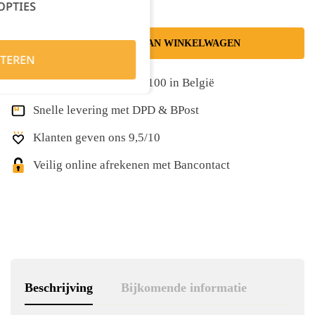
OPTIES
TOEVOEGEN AAN WINKELWAGEN
TEREN
Gratis levering vanaf €100 in België
Snelle levering met DPD & BPost
Klanten geven ons 9,5/10
Veilig online afrekenen met Bancontact
Beschrijving
Bijkomende informatie