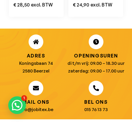
2496 vervanger
€
28,50
excl. BTW
€
24,90
excl. BTW
ADRES
OPENINGSUREN
Koningsbaan 74
di t/m vrij: 09.00 – 18.30 uur
2580 Beerzel
zaterdag: 09.00 – 17.00 uur
1
MAIL ONS
BEL ONS
info@jobitex.be
015 76 13 73