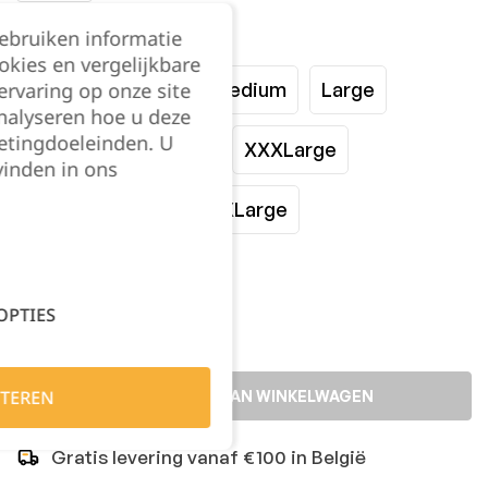
gebruiken informatie
Maat:
okies en vergelijkbare
rvaring op onze site
XSmall
Small
Medium
Large
nalyseren hoe u deze
etingdoeleinden. U
XLarge
XXLarge
XXXLarge
vinden in ons
XXXXLarge
XXXXXLarge
Kies je aantal:
OPTIES
TEREN
TOEVOEGEN AAN WINKELWAGEN
Gratis levering vanaf €100 in België