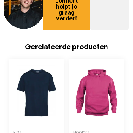
Lennert
helpt je
graag
verder!
Gerelateerde producten
KIDS
HOODY'S