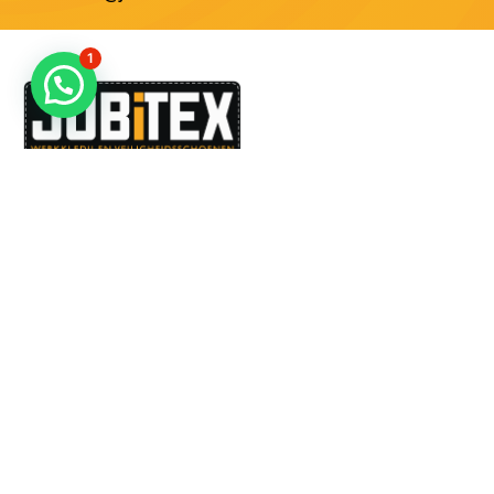
1
Dé specialist in werkkledij en veiligheidssschoenen.
MENU
PRODUCTEN