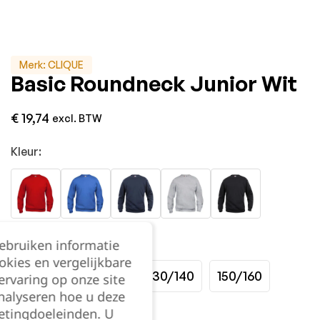
Merk:
CLIQUE
Basic Roundneck Junior Wit
€
19,74
excl. BTW
Kleur:
Maat:
gebruiken informatie
okies en vergelijkbare
90/100
110/120
130/140
150/160
rvaring op onze site
nalyseren hoe u deze
etingdoeleinden. U
Kies je aantal: