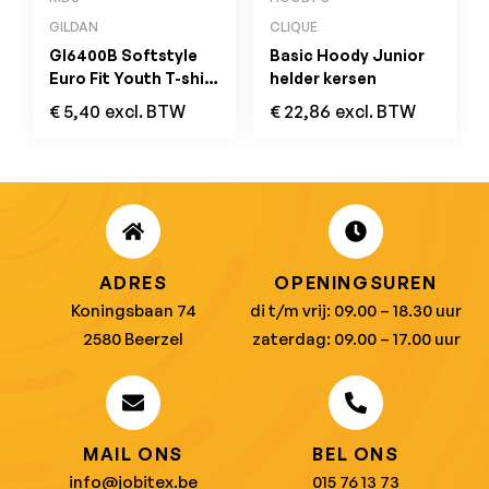
GILDAN
CLIQUE
GI6400B Softstyle
Basic Hoody Junior
Euro Fit Youth T-shirt
helder kersen
Navy
€
5,40
excl. BTW
€
22,86
excl. BTW
ADRES
OPENINGSUREN
Koningsbaan 74
di t/m vrij: 09.00 – 18.30 uur
2580 Beerzel
zaterdag: 09.00 – 17.00 uur
MAIL ONS
BEL ONS
info@jobitex.be
015 76 13 73