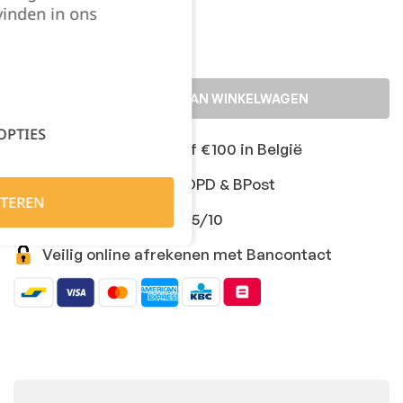
vinden in ons
TOEVOEGEN AAN WINKELWAGEN
OPTIES
Gratis levering vanaf €100 in België
Snelle levering met DPD & BPost
TEREN
Klanten geven ons 9,5/10
Veilig online afrekenen met Bancontact