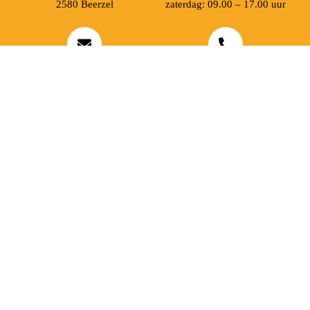
2580 Beerzel
zaterdag: 09.00 – 17.00 uur
MAIL ONS
BEL ONS
info@jobitex.be
015 76 13 73
Dé specialist in werkkledij en veiligheidssschoenen.
MENU
PRODUCTEN
Home
Alle producten
Over ons
Veiligheidsschoenen
Duurzaamheid
Werkbroeken