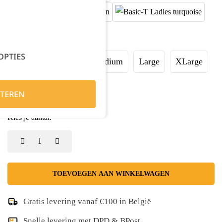
Maat:
OPTIES
XSmall
Small
Medium
Large
XLarge
XXLarge
TEREN
Kies je aantal:
TOEVOEGEN AAN WINKELWAGEN
Gratis levering vanaf €100 in België
Snelle levering met DPD & BPost