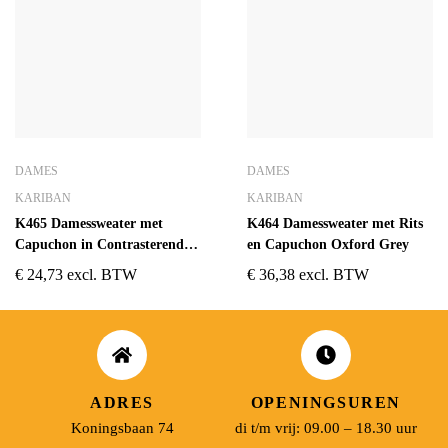
DAMES
DAMES
KARIBAN
KARIBAN
K465 Damessweater met
K464 Damessweater met Rits
Capuchon in Contrasterende
en Capuchon Oxford Grey
Kleur Navy / Red
€
24,73
excl. BTW
€
36,38
excl. BTW
ADRES
OPENINGSUREN
Koningsbaan 74
di t/m vrij: 09.00 – 18.30 uur