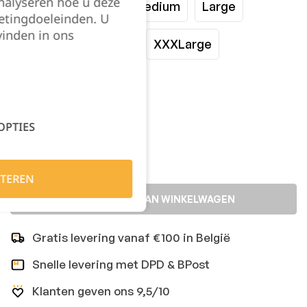
nalyseren hoe u deze
XSmall
Small
Medium
Large
etingdoeleinden. U
vinden in ons
XLarge
XXLarge
XXXLarge
XXXXLarge
Kies je aantal:
OPTIES
TEREN
TOEVOEGEN AAN WINKELWAGEN
Gratis levering vanaf €100 in België
Snelle levering met DPD & BPost
Klanten geven ons 9,5/10