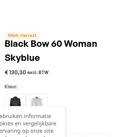
Merk:
Harvest
Black Bow 60 Woman
Skyblue
€
130,30
excl. BTW
Kleur:
gebruiken informatie
okies en vergelijkbare
Maat:
rvaring op onze site