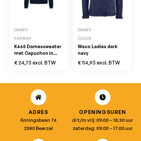
DAMES
DAMES
KARIBAN
CLIQUE
K465 Damessweater
Waco Ladies dark
met Capuchon in
navy
Contrasterende
€
24,73
excl. BTW
€
114,93
excl. BTW
Kleur Navy / Red
ADRES
OPENINGSUREN
Koningsbaan 74
di t/m vrij: 09.00 – 18.30 uur
2580 Beerzel
zaterdag: 09.00 – 17.00 uur