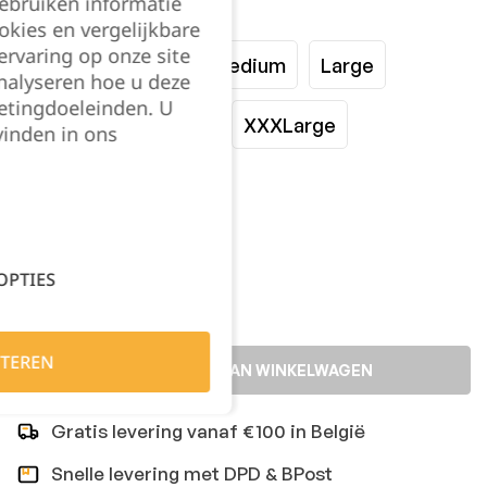
gebruiken informatie
Maat:
okies en vergelijkbare
rvaring op onze site
XSmall
Small
Medium
Large
nalyseren hoe u deze
etingdoeleinden. U
XLarge
XXLarge
XXXLarge
vinden in ons
XXXXLarge
Kies je aantal:
OPTIES
TEREN
TOEVOEGEN AAN WINKELWAGEN
Gratis levering vanaf €100 in België
Snelle levering met DPD & BPost