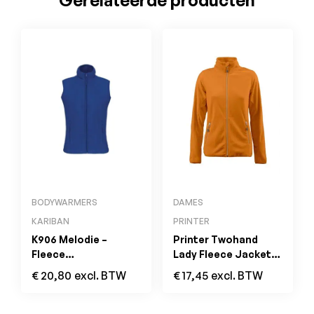
Gerelateerde producten
BODYWARMERS
DAMES
KARIBAN
PRINTER
K906 Melodie –
Printer Twohand
Fleece
Lady Fleece Jacket
Damesbodywarmer
Oranje
€
20,80
excl. BTW
€
17,45
excl. BTW
Royal Blue