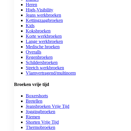
Heren
High-Visibility
Jeans werkbroeken
Kettingzaagbroeken
Kids
Koksbroeken
Korte werkbroeken
Lange werkbroeken
Medische broeken
Overalls
Regenbroeken
Schildersbroeken
Stretch werkbroeken
Vlamvertragend/multinorm
Broeken vrije tijd
Boxershorts
Bretellen
Jeansbroeken Vrije Tijd
Joggingbroeken
Riemen
Shorten Vrije Tijd
Thermobroeken