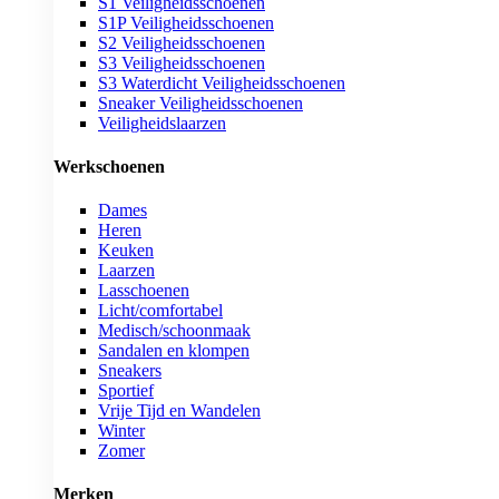
S1 Veiligheidsschoenen
S1P Veiligheidsschoenen
S2 Veiligheidsschoenen
S3 Veiligheidsschoenen
S3 Waterdicht Veiligheidsschoenen
Sneaker Veiligheidsschoenen
Veiligheidslaarzen
Werkschoenen
Dames
Heren
Keuken
Laarzen
Lasschoenen
Licht/comfortabel
Medisch/schoonmaak
Sandalen en klompen
Sneakers
Sportief
Vrije Tijd en Wandelen
Winter
Zomer
Merken