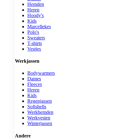
Hemden
Heren
Hoody's
Kids
Marcellekes
Polo's
Sweaters
T-shirts
Vestjes
Werkjassen
Bodywarmers
Dames
Fleeces
Heren
Kids
Regenjassen
Softshells
Werkhemden
Werkvesten
Winterjassen
Andere