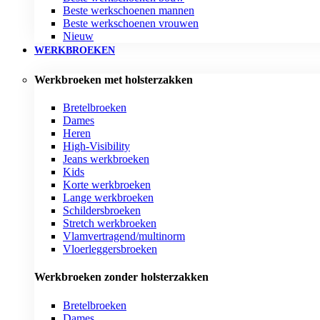
Beste werkschoenen mannen
Beste werkschoenen vrouwen
Nieuw
WERKBROEKEN
Werkbroeken met holsterzakken
Bretelbroeken
Dames
Heren
High-Visibility
Jeans werkbroeken
Kids
Korte werkbroeken
Lange werkbroeken
Schildersbroeken
Stretch werkbroeken
Vlamvertragend/multinorm
Vloerleggersbroeken
Werkbroeken zonder holsterzakken
Bretelbroeken
Dames