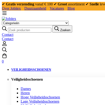
✔
Gratis verzending
vanaf € 100
✔
Groot
assortiment
✔
Snelle
lev
Over Jobitex
Duurzaamheid
Vacatures
Blog
Zoeken:
Zoeken
Contact
Contact
0
VEILIGHEIDSSCHOENEN
Veiligheidsschoenen
Dames
Heren
Hoge Veiligheidsschoenen
Lage Veiligheidsschoenen