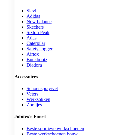
Sievi
Adidas
New balance
Skechers
Sixton Peak
Atlas
Caterpilar
Safety Jogger
Airtox
Buckbootz
Diadora
Accessoires
Schoenspray/vet
Veters
Werksokken
Zooltjes
Jobitex's Finest
Beste sportieve werkschoenen
Beste werkschoenen bouw