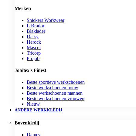
Merken
Snickers Workwear
L.Brador
Blaklader
Dassy
Herock
Mascot
Tricorp
Projob
Jobitex's Finest
Beste sportieve werkschoenen
Beste werkschoenen bouw
Beste werkschoenen mannen
Beste werkschoenen vrouwen
Nieuw
ANDERE WERKKLEDIJ
Bovenkledij
Dames