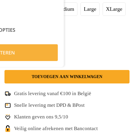
XSmall
Small
Medium
Large
XLarge
XXLarge
3XL
OPTIES
Kies je aantal:
TEREN
TOEVOEGEN AAN WINKELWAGEN
Gratis levering vanaf €100 in België
Snelle levering met DPD & BPost
Klanten geven ons 9,5/10
Veilig online afrekenen met Bancontact