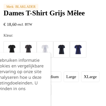
Merk:
BLAKLADER
Dames T-Shirt Grijs Mêlee
€
18,60
excl. BTW
Kleur:
gebruiken informatie
okies en vergelijkbare
Maat:
rvaring op onze site
nalyseren hoe u deze
XSmall
Small
Medium
Large
XLarge
etingdoeleinden. U
vinden in ons
XXLarge
XXXLarge
Kies je aantal: