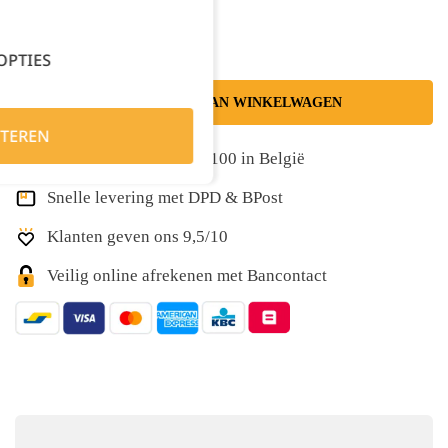
OPTIES
TOEVOEGEN AAN WINKELWAGEN
TEREN
Gratis levering vanaf €100 in België
Snelle levering met DPD & BPost
Klanten geven ons 9,5/10
Veilig online afrekenen met Bancontact