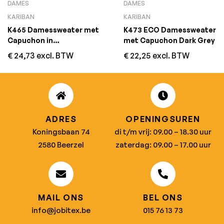
DAMES
DAMES
KARIBAN
KARIBAN
K465 Damessweater met
K473 ECO Damessweater
Capuchon in
met Capuchon Dark Grey
Contrasterende Kleur
€
24,73
excl. BTW
€
22,25
excl. BTW
Navy / Red
ADRES
OPENINGSUREN
Koningsbaan 74
di t/m vrij: 09.00 – 18.30 uur
2580 Beerzel
zaterdag: 09.00 – 17.00 uur
MAIL ONS
BEL ONS
info@jobitex.be
015 76 13 73