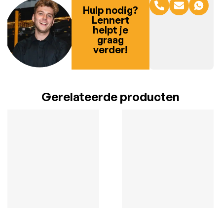
Hulp nodig?
Lennert
helpt je
graag
verder!
Gerelateerde producten