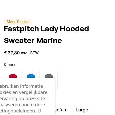
Merk:
Printer
Fastpitch Lady Hooded
Sweater Marine
€
37,80
excl. BTW
Kleur:
gebruiken informatie
okies en vergelijkbare
Maat:
rvaring op onze site
nalyseren hoe u deze
XSmall
Small
Medium
Large
etingdoeleinden. U