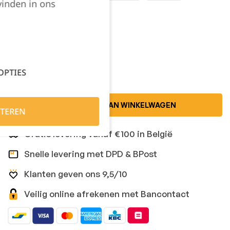
vinden in ons
XLarge
XXLarge
Kies je aantal:
OPTIES
TOEVOEGEN AAN WINKELWAGEN
TEREN
Gratis levering vanaf €100 in België
Snelle levering met DPD & BPost
Klanten geven ons 9,5/10
Veilig online afrekenen met Bancontact