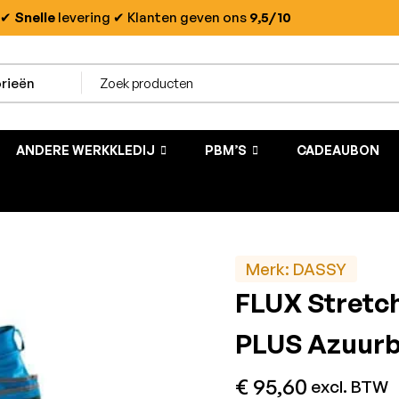
✔
Snelle
levering
✔ Klanten geven ons
9,5/10
ANDERE WERKKLEDIJ
PBM’S
CADEAUBON
Merk:
DASSY
FLUX Stretc
PLUS Azuurb
€
95,60
excl. BTW