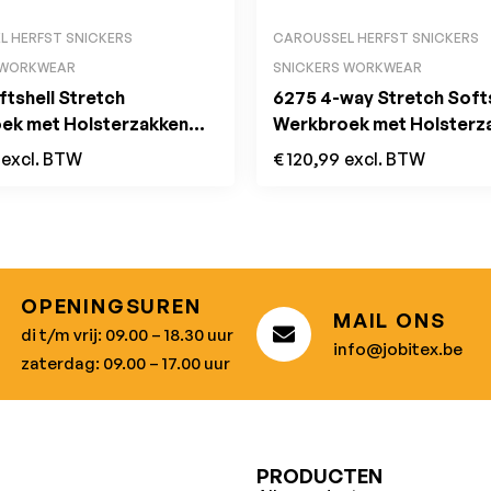
L HERFST SNICKERS
CAROUSSEL HERFST SNICKERS
 WORKWEAR
SNICKERS WORKWEAR
tshell Stretch
6275 4-way Stretch Softs
ek met Holsterzakken
Werkbroek met Holsterz
Navy
excl. BTW
€
120,99
excl. BTW
OPENINGSUREN
MAIL ONS
di t/m vrij: 09.00 – 18.30 uur
info@jobitex.be
zaterdag: 09.00 – 17.00 uur
U
PRODUCTEN