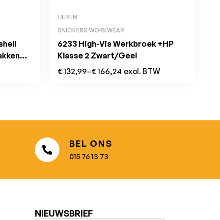
HEREN
SNICKERS WORKWEAR
hell
6233 High-Vis Werkbroek +HP
akken
Klasse 2 Zwart/Geel
€
132,99
–
€
166,24
excl. BTW
BEL ONS
015 76 13 73
NIEUWSBRIEF