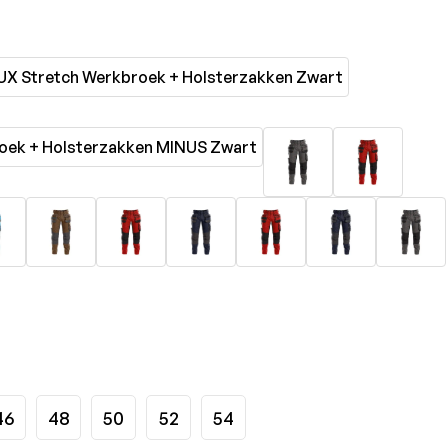
46
48
50
52
54