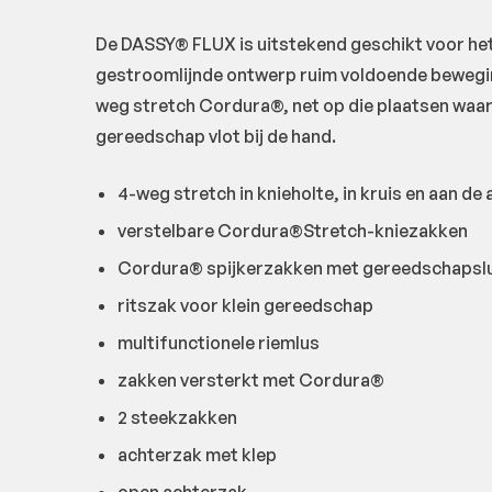
De DASSY® FLUX is uitstekend geschikt voor het
gestroomlijnde ontwerp ruim voldoende bewegin
weg stretch Cordura®, net op die plaatsen waar 
gereedschap vlot bij de hand.
4-weg stretch in knieholte, in kruis en aan de
verstelbare Cordura®Stretch-kniezakken
Cordura® spijkerzakken met gereedschapsl
ritszak voor klein gereedschap
multifunctionele riemlus
zakken versterkt met Cordura®
2 steekzakken
achterzak met klep
open achterzak