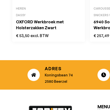
HEREN
CAROUSSE
DASSY
SNICKERS
OXFORD Werkbroek met
6940 Sof
Holsterzakken Zwart
Werkbro
Zwart
€
53,50
excl. BTW
€
257,49
ADRES
Koningsbaan 74
2580 Beerzel
MEN