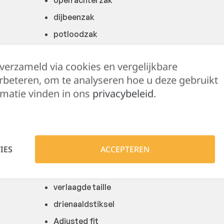
dijbeenzak
potloodzak
meterzak
 verzameld via cookies en vergelijkbare
breekmeszak
rbeteren, om te analyseren hoe u deze gebruikt
knoop voor meshouder
matie vinden in ons
privacybeleid
.
D-ring
gsm-zak
afneembare ID-kaarthouder
IES
ACCEPTEREN
reflecterende details
verstelbare rugelastiek
verlaagde taille
drienaaldstiksel
Adjusted fit