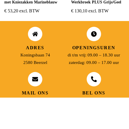
met Kniezakken Marineblauw
Werkbroek PLUS Grijs/Geel
€
53,20
excl. BTW
€
130,10
excl. BTW
ADRES
OPENINGSUREN
Koningsbaan 74
di t/m vrij: 09.00 – 18.30 uur
2580 Beerzel
zaterdag: 09.00 – 17.00 uur
MAIL ONS
BEL ONS
info@jobitex.be
015 76 13 73