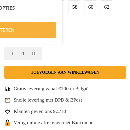
50
52
54
56
58
60
62
OPTIES
64
66
68
TEREN
Kies je aantal:
TOEVOEGEN AAN WINKELWAGEN
Gratis levering vanaf €100 in België
Snelle levering met DPD & BPost
Klanten geven ons 9,5/10
Veilig online afrekenen met Bancontact