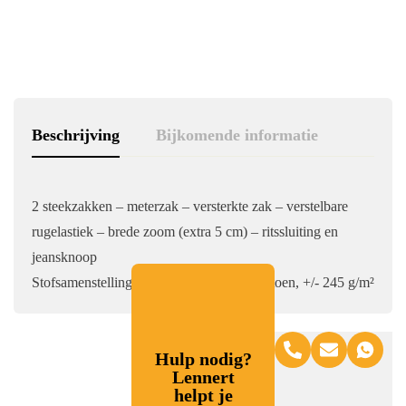
Beschrijving
Bijkomende informatie
2 steekzakken – meterzak – versterkte zak – verstelbare
rugelastiek – brede zoom (extra 5 cm) – ritssluiting en
jeansknoop
Stofsamenstelling: 65% polyester, 35% katoen, +/- 245 g/m²
Hulp nodig?
Lennert
helpt je