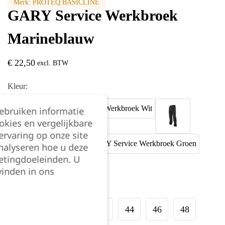
Merk:
PROTEQ BASICLINE
GARY Service Werkbroek
Marineblauw
€
22,50
excl. BTW
Kleur:
gebruiken informatie
okies en vergelijkbare
rvaring op onze site
nalyseren hoe u deze
etingdoeleinden. U
vinden in ons
Maat:
36
38
40
42
44
46
48