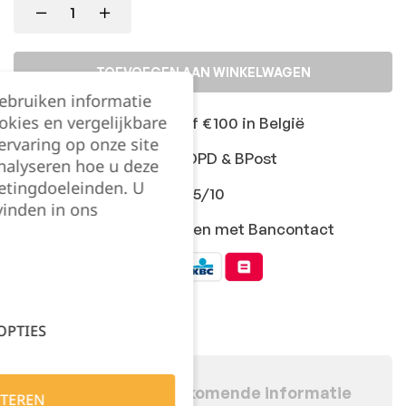
TOEVOEGEN AAN WINKELWAGEN
gebruiken informatie
okies en vergelijkbare
Gratis levering vanaf €100 in België
rvaring op onze site
Snelle levering met DPD & BPost
nalyseren hoe u deze
etingdoeleinden. U
Klanten geven ons 9,5/10
vinden in ons
Veilig online afrekenen met Bancontact
OPTIES
Beschrijving
Bijkomende informatie
TEREN