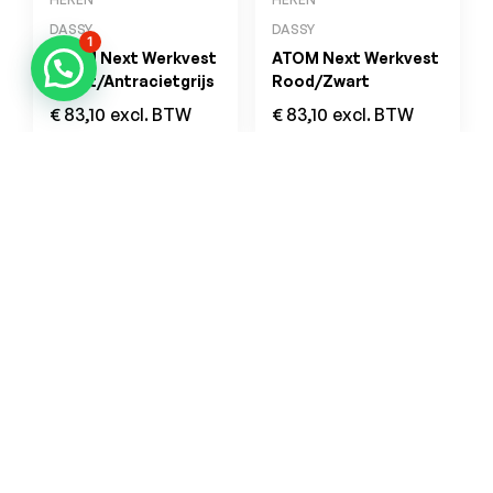
DASSY
DASSY
1
ATOM Next Werkvest
ATOM Next Werkvest
Zwart/Antracietgrijs
Rood/Zwart
€
83,10
excl. BTW
€
83,10
excl. BTW
ADRES
OPENINGSUREN
Koningsbaan 74
di t/m vrij: 09.00 – 18.30 uur
2580 Beerzel
zaterdag: 09.00 – 17.00 uur
MAIL ONS
BEL ONS
info@jobitex.be
015 76 13 73