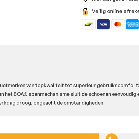
Veilig online afr
ductmerken van topkwaliteit tot superieur gebruikscomfo
 het BOA® spanmechanisme sluit de schoenen eenvoudig en 
werkdag droog, ongeacht de omstandigheden.