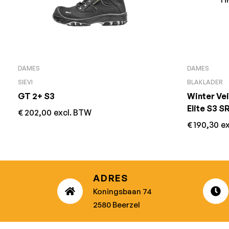
DAMES
DAMES
SIEVI
BLAKLADER
GT 2+ S3
Winter Ve
Elite S3 
€
202,00
excl. BTW
€
190,30
e
ADRES
Koningsbaan 74
2580 Beerzel