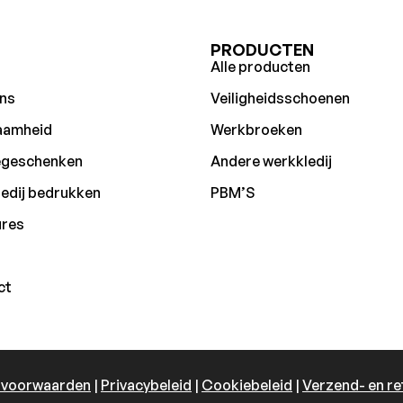
U
PRODUCTEN
Alle producten
ns
Veiligheidsschoenen
aamheid
Werkbroeken
egeschenken
Andere werkkledij
edij bedrukken
PBM’S
ures
ct
 voorwaarden
|
Privacybeleid
|
Cookiebeleid
|
Verzend- en re