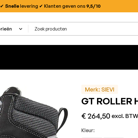
✔
Snelle
levering
✔ Klanten geven ons
9,5/10
Merk:
SIEVI
GT ROLLER 
€
264,50
excl. BT
Kleur: