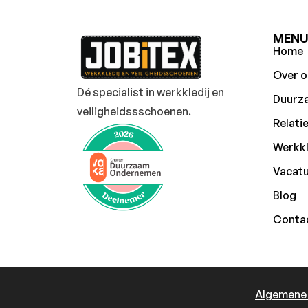
MEN
Home
Over o
Dé specialist in werkkledij en
Duurz
veiligheidssschoenen.
Relati
Werkkl
Vacat
Blog
Conta
Algemene