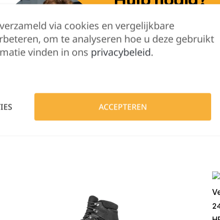
Lennert helpt je 
 verzameld via cookies en vergelijkbare
rbeteren, om te analyseren hoe u deze gebruikt
matie vinden in ons
privacybeleid
.
IES
ACCEPTEREN