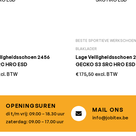
BESTE SPORTIEVE WERKSCHOE
BLAKLADER
iligheidsschoen 2456
Lage Veiligheidsschoen 
SRC HRO ESD
GECKO S3 SRC HRO ESD
xcl. BTW
€
175,50
excl. BTW
OPENINGSUREN
MAIL ONS
di t/m vrij: 09.00 – 18.30 uur
info@jobitex.be
zaterdag: 09.00 – 17.00 uur