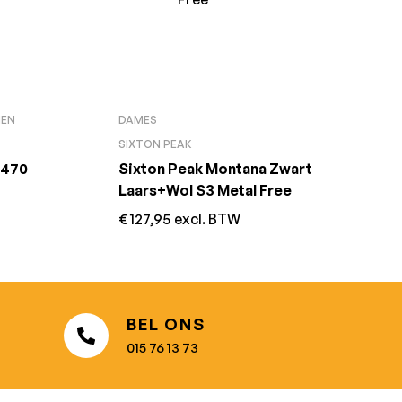
NEN
DAMES
SIXTON PEAK
2470
Sixton Peak Montana Zwart
Laars+Wol S3 Metal Free
€
127,95
excl. BTW
BEL ONS
015 76 13 73