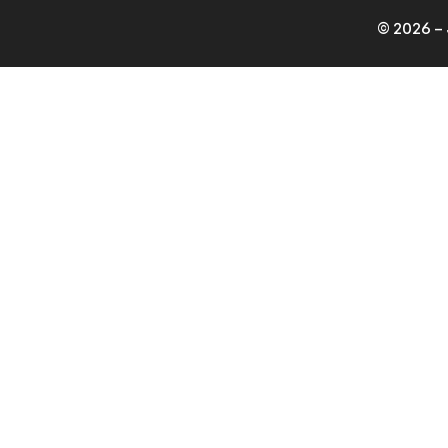
© 2026 – 
Kan ik je helpen?
1
Hallo
Heb je een vraag over een product of bestelling?
Open chat