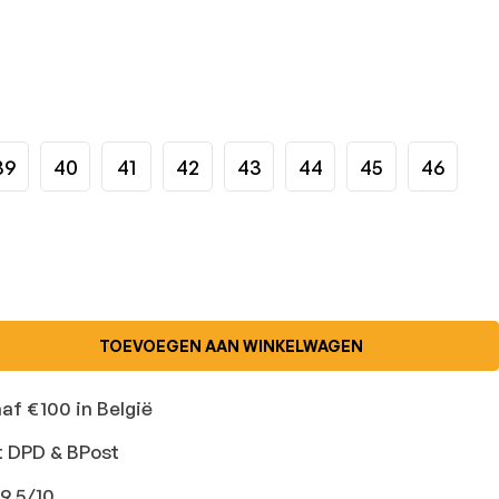
39
40
41
42
43
44
45
46
TOEVOEGEN AAN WINKELWAGEN
naf €100 in België
t DPD & BPost
9,5/10