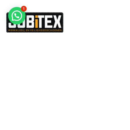
1
Dé specialist in werkkledij en veiligheidssschoenen.
MENU
PRODUCTEN
Home
Alle producten