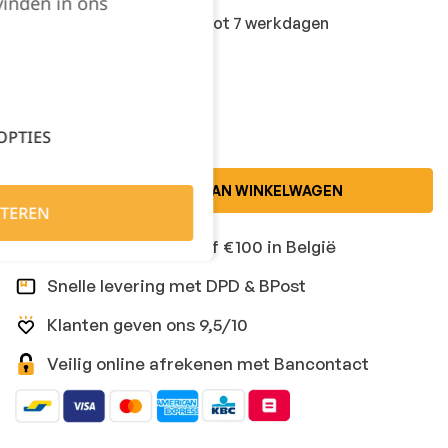
vinden in ons
Centrale voorraad - 5 tot 7 werkdagen
Kies je aantal:
OPTIES
TOEVOEGEN AAN WINKELWAGEN
TEREN
Gratis levering vanaf €100 in België
Snelle levering met DPD & BPost
Klanten geven ons 9,5/10
Veilig online afrekenen met Bancontact