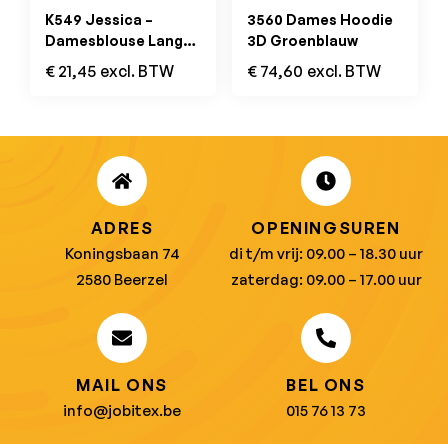
K549 Jessica –
3560 Dames Hoodie
Damesblouse Lange
3D Groenblauw
Mouwen Kelly Green
€
21,45
excl. BTW
€
74,60
excl. BTW
ADRES
OPENINGSUREN
Koningsbaan 74
di t/m vrij: 09.00 – 18.30 uur
2580 Beerzel
zaterdag: 09.00 – 17.00 uur
MAIL ONS
BEL ONS
info@jobitex.be
015 76 13 73