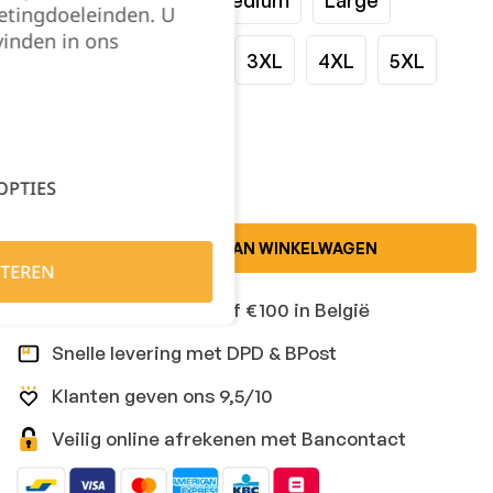
etingdoeleinden. U
vinden in ons
XLarge
XXLarge
3XL
4XL
5XL
Kies je aantal:
OPTIES
TOEVOEGEN AAN WINKELWAGEN
TEREN
Gratis levering vanaf €100 in België
Snelle levering met DPD & BPost
Klanten geven ons 9,5/10
Veilig online afrekenen met Bancontact