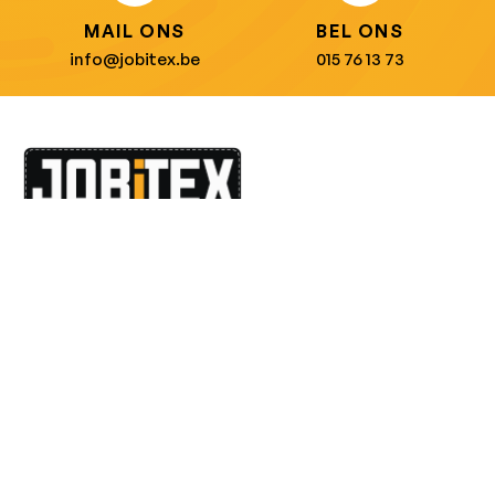
MAIL ONS
BEL ONS
info@jobitex.be
015 76 13 73
Dé specialist in werkkledij en veiligheidssschoenen.