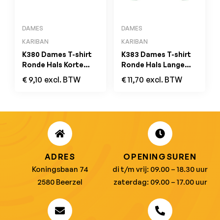
DAMES
DAMES
KARIBAN
KARIBAN
K380 Dames T-shirt
K383 Dames T-shirt
Ronde Hals Korte
Ronde Hals Lange
Mouwen Chocolate
Mouwen Forest
€
9,10
excl. BTW
€
11,70
excl. BTW
Green
ADRES
OPENINGSUREN
Koningsbaan 74
di t/m vrij: 09.00 – 18.30 uur
2580 Beerzel
zaterdag: 09.00 – 17.00 uur