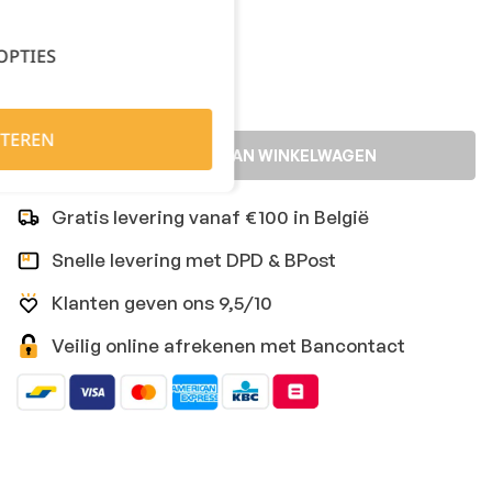
Kies je aantal:
OPTIES
TEREN
TOEVOEGEN AAN WINKELWAGEN
Gratis levering vanaf €100 in België
Snelle levering met DPD & BPost
Klanten geven ons 9,5/10
Veilig online afrekenen met Bancontact