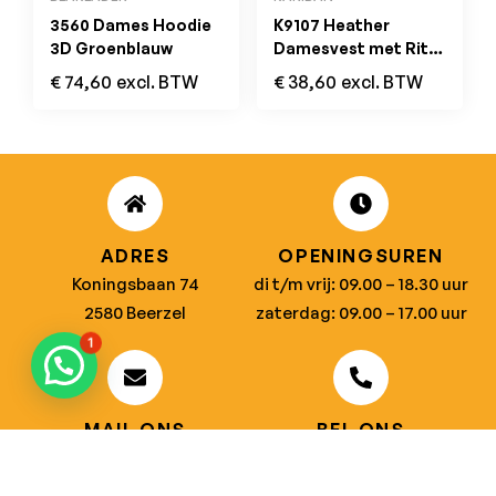
3560 Dames Hoodie
K9107 Heather
3D Groenblauw
Damesvest met Rits
Navy Melange
€
74,60
excl. BTW
€
38,60
excl. BTW
ADRES
OPENINGSUREN
Koningsbaan 74
di t/m vrij: 09.00 – 18.30 uur
2580 Beerzel
zaterdag: 09.00 – 17.00 uur
1
MAIL ONS
BEL ONS
info@jobitex.be
015 76 13 73