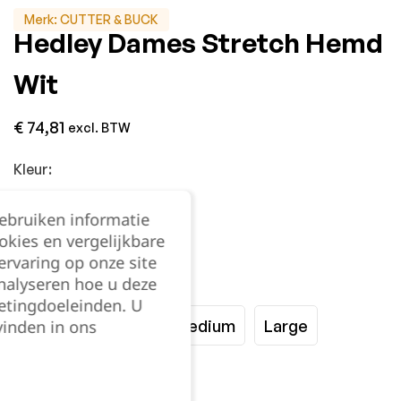
Merk:
CUTTER & BUCK
Hedley Dames Stretch Hemd
Wit
€
74,81
excl. BTW
Kleur:
gebruiken informatie
okies en vergelijkbare
rvaring op onze site
nalyseren hoe u deze
Maat:
etingdoeleinden. U
XSmall
Small
Medium
Large
vinden in ons
XLarge
XXLarge