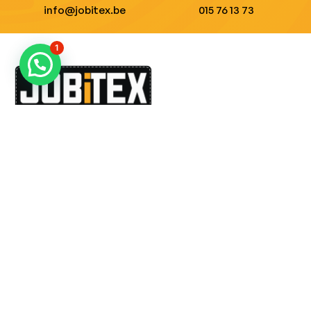
info@jobitex.be
015 76 13 73
1
Dé specialist in werkkledij en veiligheidssschoenen.