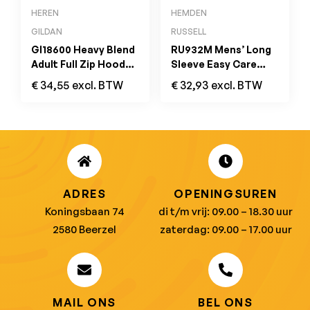
HEREN
HEMDEN
GILDAN
RUSSELL
GI18600 Heavy Blend
RU932M Mens’ Long
Adult Full Zip Hooded
Sleeve Easy Care
Sweatshirt Zwart
Oxford Shirt Zwart
€
34,55
excl. BTW
€
32,93
excl. BTW
ADRES
OPENINGSUREN
Koningsbaan 74
di t/m vrij: 09.00 – 18.30 uur
2580 Beerzel
zaterdag: 09.00 – 17.00 uur
MAIL ONS
BEL ONS