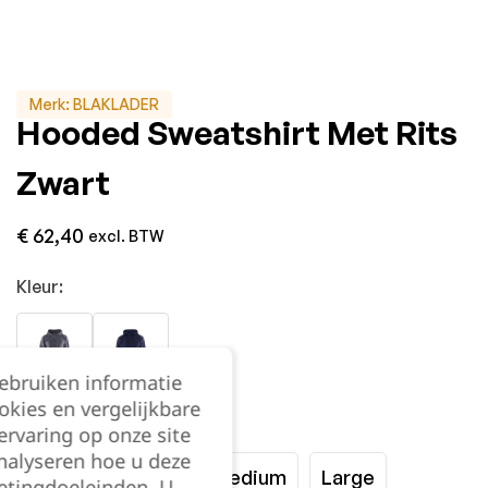
Merk:
BLAKLADER
Hooded Sweatshirt Met Rits
Zwart
€
62,40
excl. BTW
Kleur:
gebruiken informatie
okies en vergelijkbare
Maat:
rvaring op onze site
nalyseren hoe u deze
XSmall
Small
Medium
Large
etingdoeleinden. U