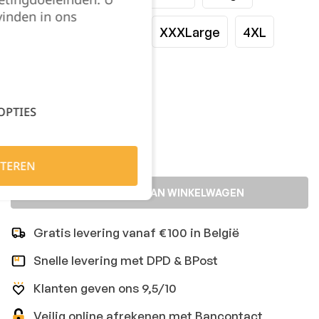
vinden in ons
XLarge
XXLarge
XXXLarge
4XL
5XL
6XL
OPTIES
Kies je aantal:
TEREN
TOEVOEGEN AAN WINKELWAGEN
Gratis levering vanaf €100 in België
Snelle levering met DPD & BPost
Klanten geven ons 9,5/10
Veilig online afrekenen met Bancontact