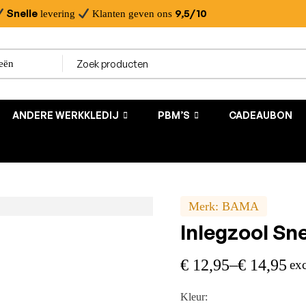
Snelle
9,5/10
levering
Klanten geven ons
ANDERE WERKKLEDIJ
PBM’S
CADEAUBON
Merk:
BAMA
Inlegzool S
€
12,95
–
€
14,95
ex
Kleur: