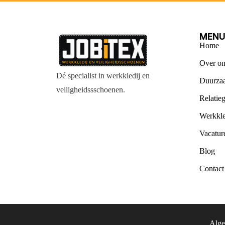
MEN
Home
Over on
Dé specialist in werkkledij en
Duurza
veiligheidssschoenen.
Relatie
Werkkle
Vacatur
Blog
Contact
Alge