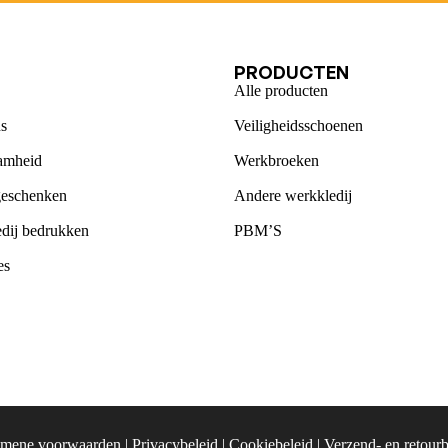
U
PRODUCTEN
Alle producten
s
Veiligheidsschoenen
amheid
Werkbroeken
geschenken
Andere werkkledij
dij bedrukken
PBM’S
es
mene voorwaarden
|
Privacybeleid
|
Cookiebeleid
|
Verzend- en retourb