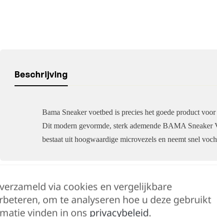
Beschrijving
Bama Sneaker voetbed is precies het goede product voor j
Dit modern gevormde, sterk ademende BAMA Sneaker Vo
bestaat uit hoogwaardige microvezels en neemt snel voc
 verzameld via cookies en vergelijkbare
Hulp nodig?
rbeteren, om te analyseren hoe u deze gebruikt
Lennert helpt je 
matie vinden in ons
privacybeleid
.