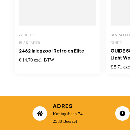
ZOOLTJES
BESTSELLE
BLAKLADER
GUIDE
2462 Inlegzool Retro en Elite
GUIDE 5
Light W
€
14,70
excl. BTW
€
5,71
ex
ADRES
Koningsbaan 74
2580 Beerzel