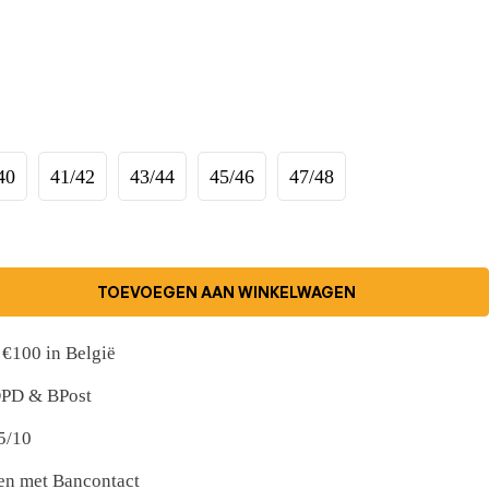
40
41/42
43/44
45/46
47/48
TOEVOEGEN AAN WINKELWAGEN
 €100 in België
 DPD & BPost
5/10
nen met Bancontact