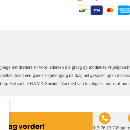
onge trendsetters en voor iedereen die graag op modieuze vrijetijdssc
etbed biedt een goede stapdemping dankzij het gekozen open materi
ht op. Het zachte BAMA Sneaker Voetbed van luchtige schuimstof onder
graag verder!
015 76 13 73
Stuur 