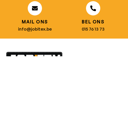
MAIL ONS
BEL ONS
info@jobitex.be
015 76 13 73
Dé specialist in werkkledij en veiligheidssschoenen.
MENU
PRODUCTEN
Home
Alle producten
Over ons
Veiligheidsschoenen