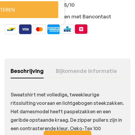
Klanten geven ons 9,5/10
TEREN
Veilig online afrekenen met Bancontact
Beschrijving
Bijkomende informatie
Sweatshirt met volledige, tweekleurige
ritssluiting vooraan en lichtgebogen steekzakken.
Het damesmodel heeft paspelzakken en een
geribde opstaande kraag. De zipper pullers zijn in
een contrasterende kleur. Oeko-Tex 100