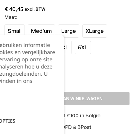
€
40,45
excl. BTW
Maat:
Small
Medium
Large
XLarge
gebruiken informatie
XXLarge
3XL
4XL
5XL
okies en vergelijkbare
rvaring op onze site
Kies je aantal:
nalyseren hoe u deze
etingdoeleinden. U
vinden in ons
TOEVOEGEN AAN WINKELWAGEN
Gratis levering vanaf €100 in België
OPTIES
Snelle levering met DPD & BPost