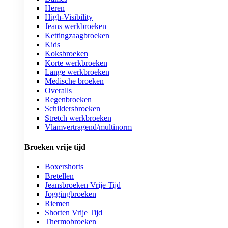
Heren
High-Visibility
Jeans werkbroeken
Kettingzaagbroeken
Kids
Koksbroeken
Korte werkbroeken
Lange werkbroeken
Medische broeken
Overalls
Regenbroeken
Schildersbroeken
Stretch werkbroeken
Vlamvertragend/multinorm
Broeken vrije tijd
Boxershorts
Bretellen
Jeansbroeken Vrije Tijd
Joggingbroeken
Riemen
Shorten Vrije Tijd
Thermobroeken