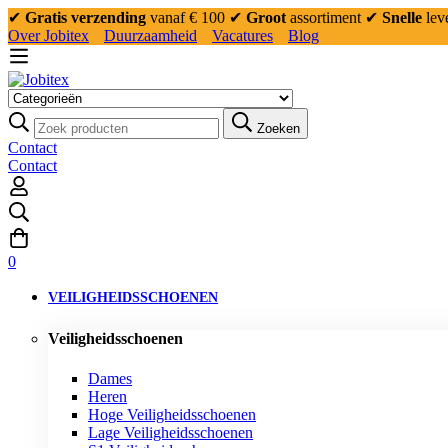
✔
Gratis verzending
vanaf € 100
✔
Groot
assortiment
✔
Snelle
lev
Over Jobitex
Duurzaamheid
Vacatures
Blog
Zoeken:
Zoeken
Contact
Contact
0
VEILIGHEIDSSCHOENEN
Veiligheidsschoenen
Dames
Heren
Hoge Veiligheidsschoenen
Lage Veiligheidsschoenen