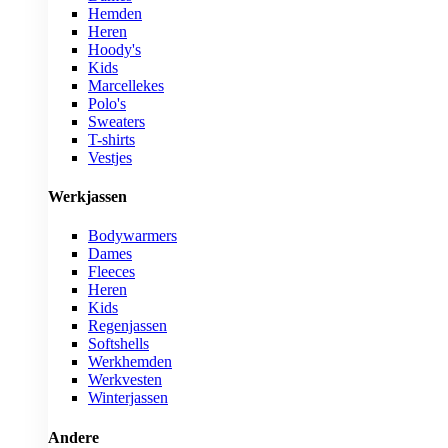
Hemden
Heren
Hoody's
Kids
Marcellekes
Polo's
Sweaters
T-shirts
Vestjes
Werkjassen
Bodywarmers
Dames
Fleeces
Heren
Kids
Regenjassen
Softshells
Werkhemden
Werkvesten
Winterjassen
Andere