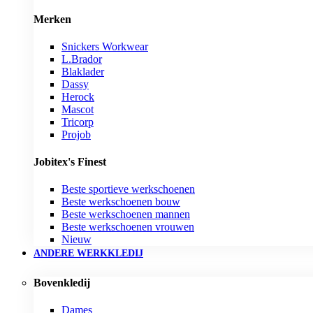
Merken
Snickers Workwear
L.Brador
Blaklader
Dassy
Herock
Mascot
Tricorp
Projob
Jobitex's Finest
Beste sportieve werkschoenen
Beste werkschoenen bouw
Beste werkschoenen mannen
Beste werkschoenen vrouwen
Nieuw
ANDERE WERKKLEDIJ
Bovenkledij
Dames