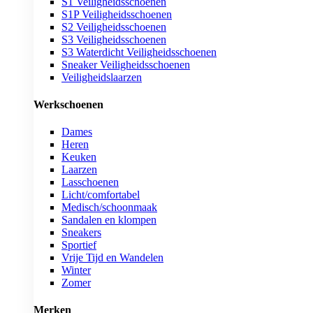
S1 Veiligheidsschoenen
S1P Veiligheidsschoenen
S2 Veiligheidsschoenen
S3 Veiligheidsschoenen
S3 Waterdicht Veiligheidsschoenen
Sneaker Veiligheidsschoenen
Veiligheidslaarzen
Werkschoenen
Dames
Heren
Keuken
Laarzen
Lasschoenen
Licht/comfortabel
Medisch/schoonmaak
Sandalen en klompen
Sneakers
Sportief
Vrije Tijd en Wandelen
Winter
Zomer
Merken