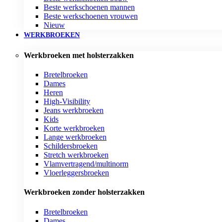
Beste werkschoenen mannen
Beste werkschoenen vrouwen
Nieuw
WERKBROEKEN
Werkbroeken met holsterzakken
Bretelbroeken
Dames
Heren
High-Visibility
Jeans werkbroeken
Kids
Korte werkbroeken
Lange werkbroeken
Schildersbroeken
Stretch werkbroeken
Vlamvertragend/multinorm
Vloerleggersbroeken
Werkbroeken zonder holsterzakken
Bretelbroeken
Dames