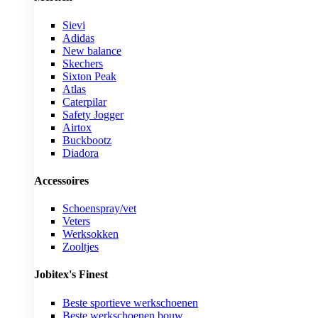
Sievi
Adidas
New balance
Skechers
Sixton Peak
Atlas
Caterpilar
Safety Jogger
Airtox
Buckbootz
Diadora
Accessoires
Schoenspray/vet
Veters
Werksokken
Zooltjes
Jobitex's Finest
Beste sportieve werkschoenen
Beste werkschoenen bouw