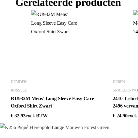
Gerelateerde producten
HEMDEN
HEREN
RUSSELL
SNICKERS W
RU932M Mens’ Long Sleeve Easy Care
2410 T-shi
Oxford Shirt Zwart
2496 verva
€
32,93
excl. BTW
€
24,90
excl