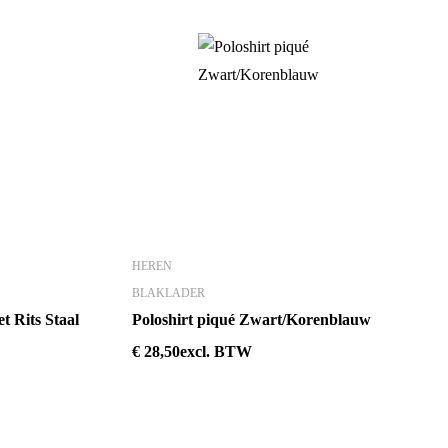
HEREN
BLAKLADER
t Rits Staal
Poloshirt piqué Zwart/Korenblauw
€
28,50
excl. BTW