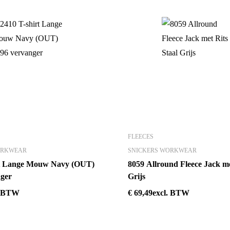
FLEECES
ORKWEAR
SNICKERS WORKWEAR
rt Lange Mouw Navy (OUT)
8059 Allround Fleece Jack me
nger
Grijs
. BTW
€
69,49
excl. BTW