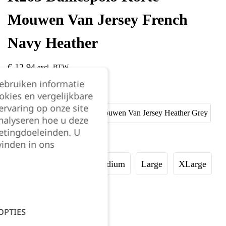
Mouwen Van Jersey French
Navy Heather
€
12,94
excl. BTW
gebruiken informatie
Kleur:
okies en vergelijkbare
rvaring op onze site
nalyseren hoe u deze
etingdoeleinden. U
Maat:
vinden in ons
XSmall
Small
Medium
Large
XLarge
XXLarge
OPTIES
Kies je aantal: