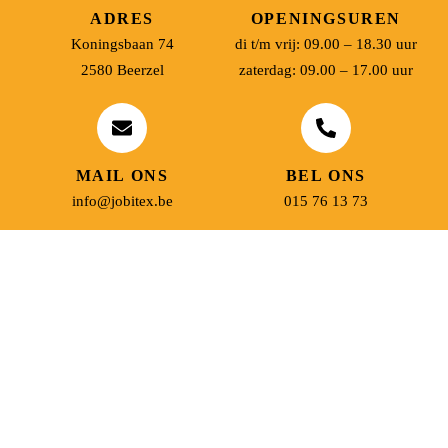
ADRES
OPENINGSUREN
Koningsbaan 74
di t/m vrij: 09.00 – 18.30 uur
2580 Beerzel
zaterdag: 09.00 – 17.00 uur
MAIL ONS
BEL ONS
info@jobitex.be
015 76 13 73
Dé specialist in werkkledij en veiligheidssschoenen.
MENU
PRODUCTEN
Home
Alle producten