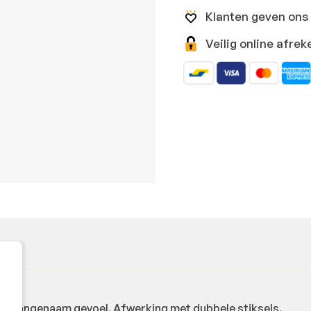
Klanten geven ons 
Veilig online afr
 en aangenaam gevoel. Afwerking met dubbele stiksels.