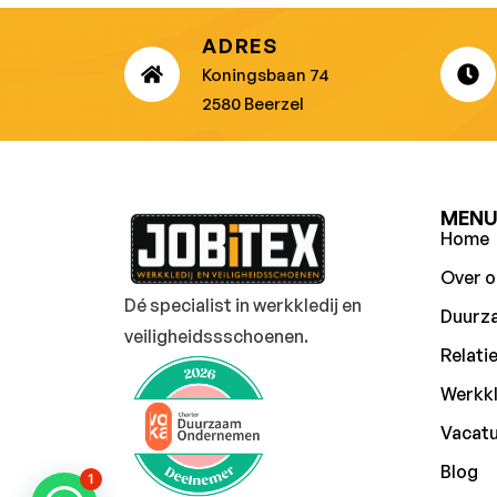
ADRES
Koningsbaan 74
2580 Beerzel
MEN
Home
Over o
Dé specialist in werkkledij en
Duurz
veiligheidssschoenen.
Relati
Werkkl
Vacat
Blog
1