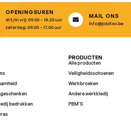
OPENINGSUREN
MAIL ONS
di t/m vrij: 09.00 – 18.30 uur
info@jobitex.be
zaterdag: 09.00 – 17.00 uur
U
PRODUCTEN
Alle producten
ns
Veiligheidsschoenen
aamheid
Werkbroeken
egeschenken
Andere werkkledij
edij bedrukken
PBM’S
ures