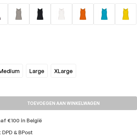
Medium
Large
XLarge
TOEVOEGEN AAN WINKELWAGEN
naf €100 in België
t DPD & BPost