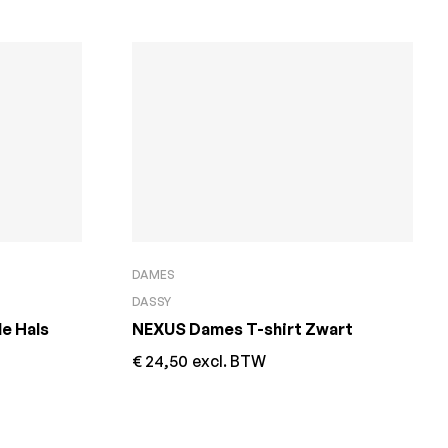
DAMES
DASSY
e Hals
NEXUS Dames T-shirt Zwart
€
24,50
excl. BTW