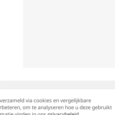
Beschrijving
Bijkomende informatie
 verzameld via cookies en vergelijkbare
rbeteren, om te analyseren hoe u deze gebruikt
matie vinden in ons
privacybeleid
.
De onmisbare tijdloze top met raceback. Zacht