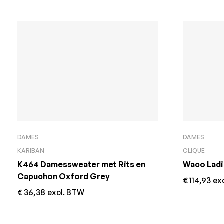
DAMES
DAMES
KARIBAN
CLIQUE
K464 Damessweater met Rits en
Waco Ladi
Capuchon Oxford Grey
€
114,93
ex
€
36,38
excl. BTW