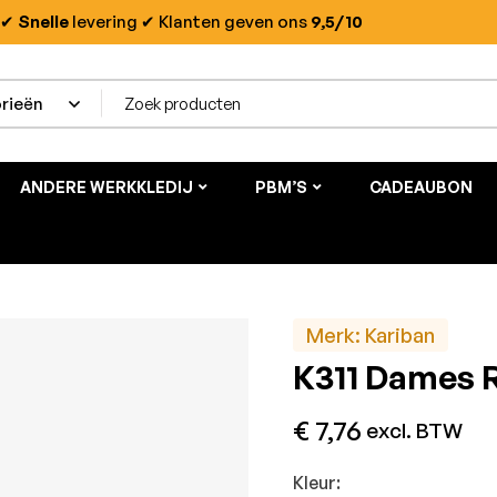
✔
Snelle
levering
✔ Klanten geven ons
9,5/10
ANDERE WERKKLEDIJ
PBM’S
CADEAUBON
Merk:
Kariban
K311 Dames 
€
7,76
excl. BTW
Kleur: