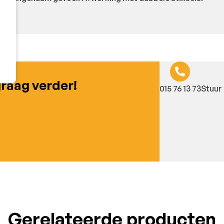
graag verder!
015 76 13 73
Stuur 
Gerelateerde producten