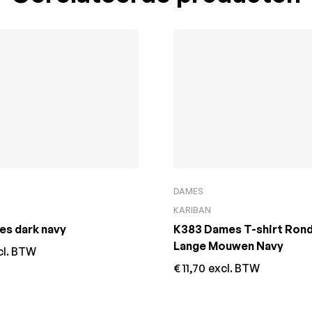
DAMES
KARIBAN
es dark navy
K383 Dames T-shirt Rond
Lange Mouwen Navy
cl. BTW
€
11,70
excl. BTW