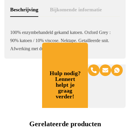
Beschrijving
Bijkomende informatie
100% enzymbehandeld gekamd katoen. Oxford Grey :
90% katoen / 10% viscose. Nektape. Getailleerde snit.
Afwerking met dubbele stiksels.
Hulp nodig?
Lennert
helpt je
graag
verder!
Gerelateerde producten