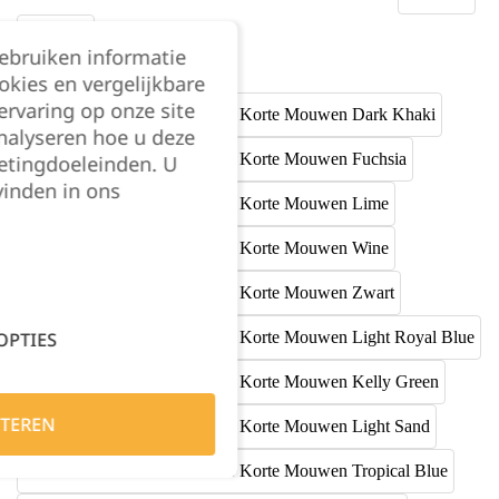
gebruiken informatie
okies en vergelijkbare
rvaring op onze site
nalyseren hoe u deze
etingdoeleinden. U
vinden in ons
OPTIES
TEREN