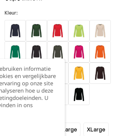
Kleur:
gebruiken informatie
okies en vergelijkbare
rvaring op onze site
nalyseren hoe u deze
etingdoeleinden. U
vinden in ons
Maat:
Small
Medium
Large
XLarge