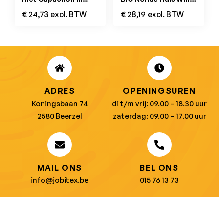
Contrasterende
Heather
€
24,73
excl. BTW
€
28,19
excl. BTW
Kleur Navy / Red
ADRES
OPENINGSUREN
Koningsbaan 74
di t/m vrij: 09.00 – 18.30 uur
2580 Beerzel
zaterdag: 09.00 – 17.00 uur
MAIL ONS
BEL ONS
info@jobitex.be
015 76 13 73