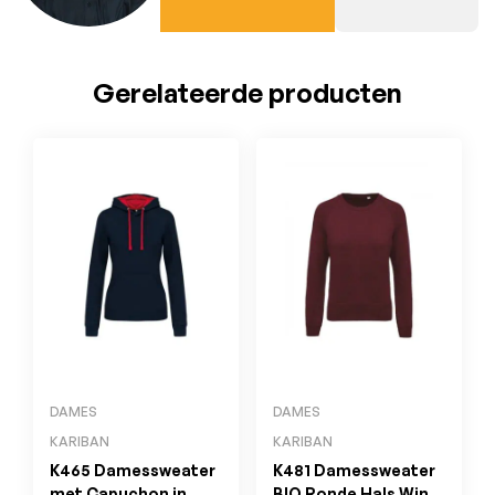
Gerelateerde producten
DAMES
DAMES
KARIBAN
KARIBAN
K465 Damessweater
K481 Damessweater
met Capuchon in
BIO Ronde Hals Wine