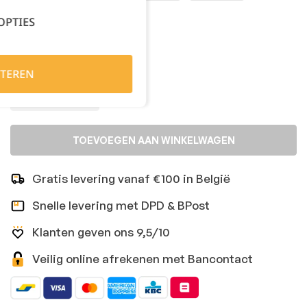
OPTIES
XXLarge
3XL
Kies je aantal:
TEREN
TOEVOEGEN AAN WINKELWAGEN
Gratis levering vanaf €100 in België
Snelle levering met DPD & BPost
Klanten geven ons 9,5/10
Veilig online afrekenen met Bancontact