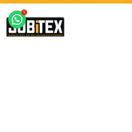
1
Dé specialist in werkkledij en veiligheidssschoenen.
MENU
PRODUCTEN
Home
Alle producten