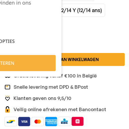
vinden in ons
10/12 Y (10/12 ans)
12/14 Y (12/14 ans)
Kies je aantal:
OPTIES
TOEVOEGEN AAN WINKELWAGEN
TEREN
Gratis levering vanaf €100 in België
Snelle levering met DPD & BPost
Klanten geven ons 9,5/10
Veilig online afrekenen met Bancontact