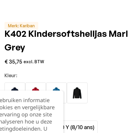
Merk:
Kariban
K402 Kindersoftshelljas Marl
Grey
€
35,75
excl. BTW
Kleur:
gebruiken informatie
okies en vergelijkbare
Maat:
rvaring op onze site
nalyseren hoe u deze
6/8 Y (6/8 ans)
8/10 Y (8/10 ans)
etingdoeleinden. U