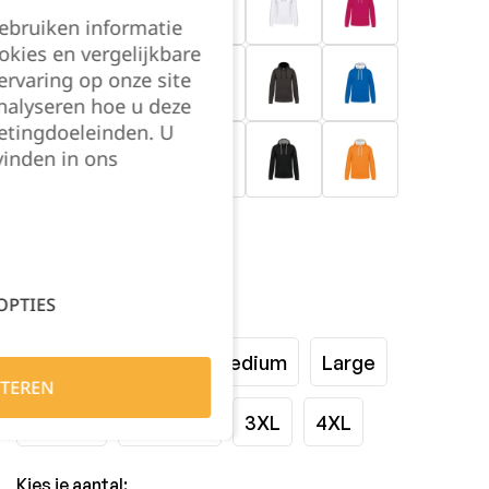
gebruiken informatie
okies en vergelijkbare
rvaring op onze site
nalyseren hoe u deze
etingdoeleinden. U
vinden in ons
OPTIES
Maat:
XSmall
Small
Medium
Large
TEREN
XLarge
XXLarge
3XL
4XL
Kies je aantal: