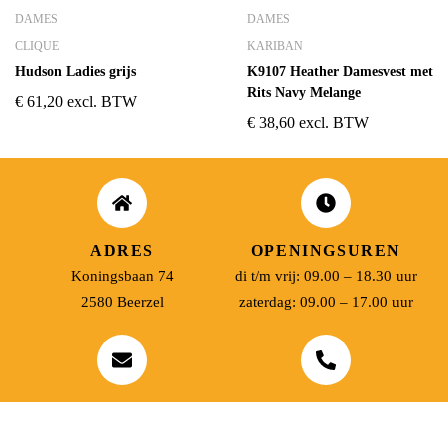
DAMES
DAMES
CLIQUE
KARIBAN
Hudson Ladies grijs
K9107 Heather Damesvest met
Rits Navy Melange
€
61,20
excl. BTW
€
38,60
excl. BTW
ADRES
OPENINGSUREN
Koningsbaan 74
di t/m vrij: 09.00 – 18.30 uur
2580 Beerzel
zaterdag: 09.00 – 17.00 uur
MAIL ONS
BEL ONS
info@jobitex.be
015 76 13 73