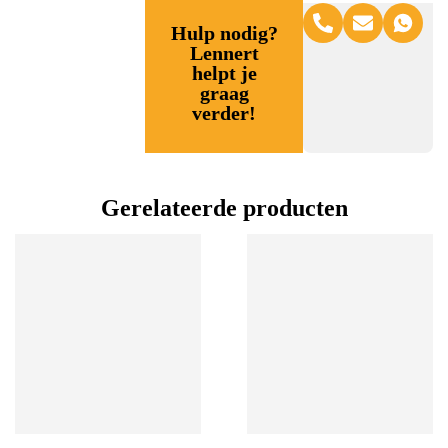
Hulp nodig?
Lennert
helpt je
graag
verder!
Gerelateerde producten