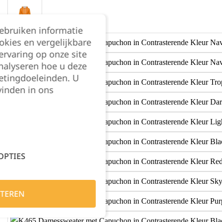
gebruiken informatie
okies en vergelijkbare
rvaring op onze site
nalyseren hoe u deze
etingdoeleinden. U
vinden in ons
OPTIES
TEREN