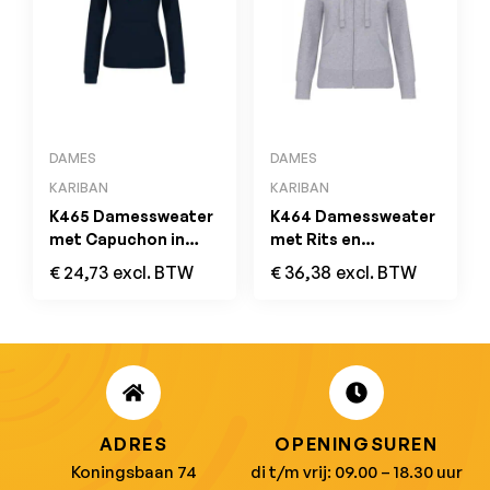
DAMES
DAMES
KARIBAN
KARIBAN
K465 Damessweater
K464 Damessweater
met Capuchon in
met Rits en
Contrasterende
Capuchon Oxford
€
24,73
excl. BTW
€
36,38
excl. BTW
Kleur Navy / Red
Grey
ADRES
OPENINGSUREN
Koningsbaan 74
di t/m vrij: 09.00 – 18.30 uur