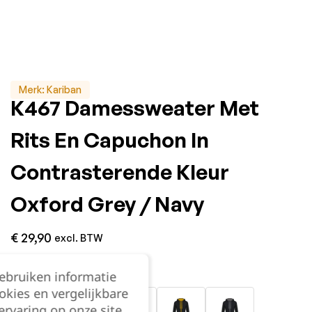
Merk:
Kariban
K467 Damessweater Met
Rits En Capuchon In
Contrasterende Kleur
Oxford Grey / Navy
€
29,90
excl. BTW
Kleur:
gebruiken informatie
okies en vergelijkbare
rvaring op onze site