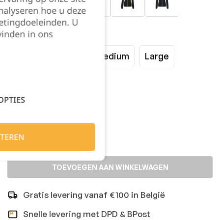
nalyseren hoe u deze
etingdoeleinden. U
vinden in ons
Maat:
XSmall
Small
Medium
Large
XLarge
XXLarge
OPTIES
Kies je aantal:
TEREN
TOEVOEGEN AAN WINKELWAGEN
Gratis levering vanaf €100 in België
Snelle levering met DPD & BPost