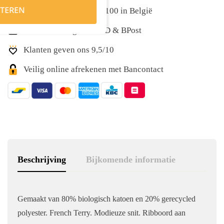
TEREN
Gratis levering vanaf €100 in België
Snelle levering met DPD & BPost
Klanten geven ons 9,5/10
Veilig online afrekenen met Bancontact
Beschrijving
Bijkomende informatie
Gemaakt van 80% biologisch katoen en 20% gerecycled
polyester. French Terry. Modieuze snit. Ribboord aan