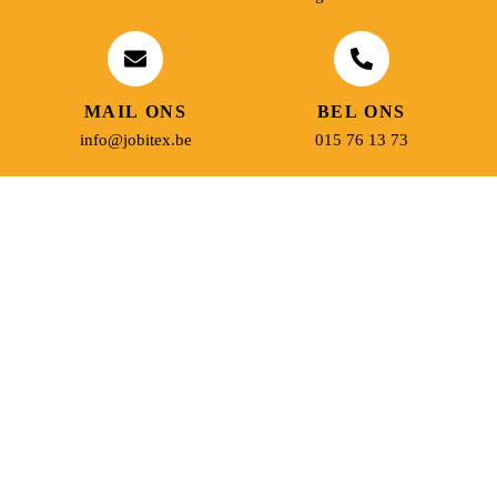
MAIL ONS
BEL ONS
info@jobitex.be
015 76 13 73
Dé specialist in werkkledij en veiligheidssschoenen.
MENU
PRODUCTEN
Home
Alle producten
Over ons
Veiligheidsschoenen
Duurzaamheid
Werkbroeken