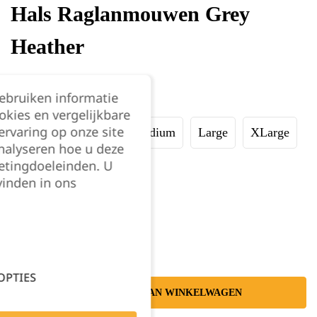
Hals Raglanmouwen Grey
Heather
€
28,19
excl. BTW
gebruiken informatie
Maat:
okies en vergelijkbare
rvaring op onze site
XSmall
Small
Medium
Large
XLarge
nalyseren hoe u deze
etingdoeleinden. U
XXLarge
vinden in ons
Kies je aantal:
OPTIES
TOEVOEGEN AAN WINKELWAGEN