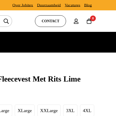
Over Jobitex
Duurzaamheid
Vacatures
Blog
0
CONTACT
Fleecevest Met Rits Lime
Large
XLarge
XXLarge
3XL
4XL