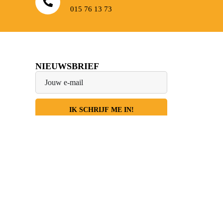
015 76 13 73
NIEUWSBRIEF
IK SCHRIJF ME IN!
Facebook
Instagram
LinkedIn
Youtube
TikTok