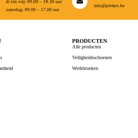
di t/m vrij: 09.00 – 18.30 uur
info@jobitex.be
zaterdag: 09.00 – 17.00 uur
U
PRODUCTEN
Alle producten
s
Veiligheidsschoenen
amheid
Werkbroeken
geschenken
Andere werkkledij
dij bedrukken
PBM’S
es