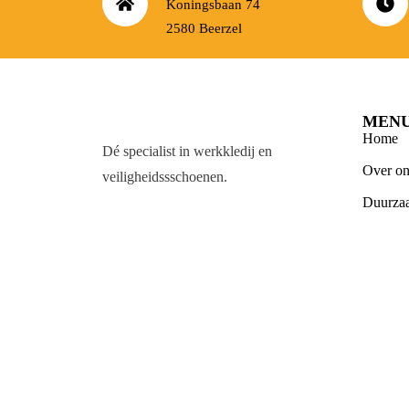
Koningsbaan 74
2580 Beerzel
MEN
Home
Dé specialist in werkkledij en
Over on
veiligheidssschoenen.
Duurza
Relatie
Werkkle
Vacatur
Blog
Contact