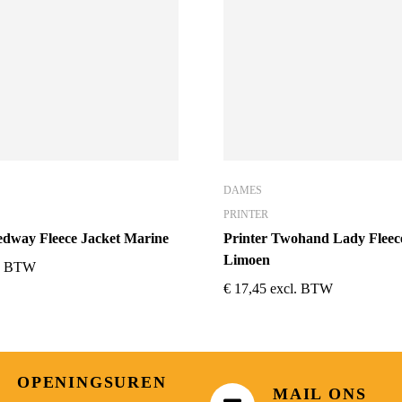
DAMES
PRINTER
edway Fleece Jacket Marine
Printer Twohand Lady Fleec
Limoen
l. BTW
€
17,45
excl. BTW
OPENINGSUREN
MAIL ONS