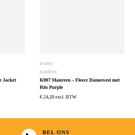
DAMES
KARIBAN
e Jacket
K907 Maureen – Fleece Damesvest met
Rits Purple
€
24,20
excl. BTW
BEL ONS