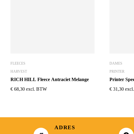
FLEECES
DAMES
HARVEST
PRINTER
RICH HILL Fleece Antraciet Melange
Printer Spe
€
68,30
excl. BTW
€
31,30
exc
ADRES