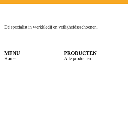
Dé specialist in werkkledij en veiligheidssschoenen.
MENU
PRODUCTEN
Home
Alle producten
Over ons
Veiligheidsschoenen
Duurzaamheid
Werkbroeken
Relatiegeschenken
Andere werkkledij
Werkkledij bedrukken
PBM’S
Vacatures
Blog