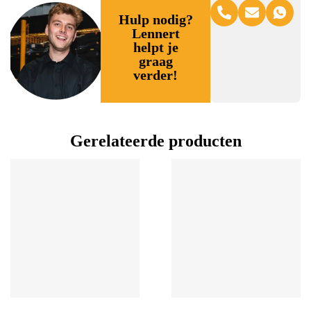
Hulp nodig?
Lennert
helpt je
graag
verder!
Gerelateerde producten