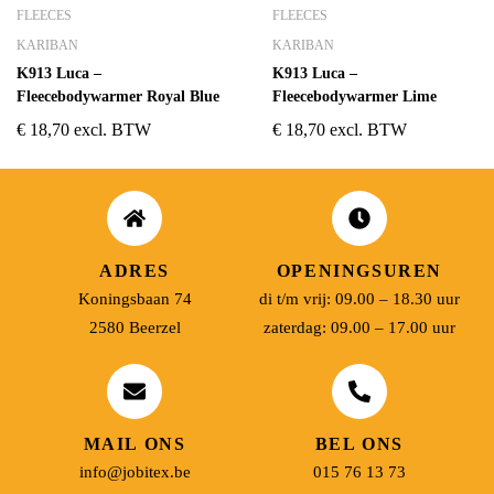
FLEECES
FLEECES
KARIBAN
KARIBAN
K913 Luca –
K913 Luca –
Fleecebodywarmer Royal Blue
Fleecebodywarmer Lime
€
18,70
excl. BTW
€
18,70
excl. BTW
ADRES
OPENINGSUREN
Koningsbaan 74
di t/m vrij: 09.00 – 18.30 uur
2580 Beerzel
zaterdag: 09.00 – 17.00 uur
MAIL ONS
BEL ONS
info@jobitex.be
015 76 13 73