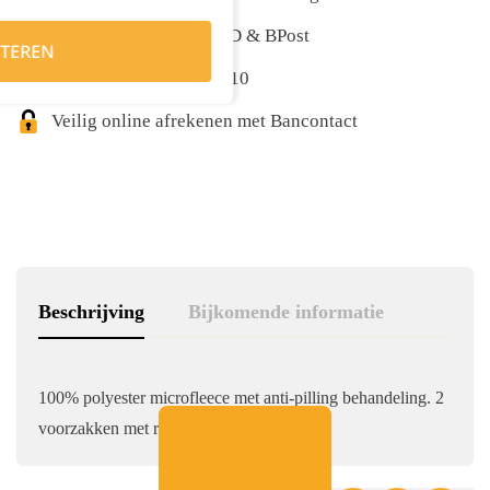
Snelle levering met DPD & BPost
TEREN
Klanten geven ons 9,5/10
Veilig online afrekenen met Bancontact
Beschrijving
Bijkomende informatie
100% polyester microfleece met anti-pilling behandeling. 2
voorzakken met rits. Ritssluiting.