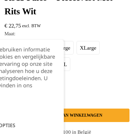
Rits Wit
€
22,75
excl. BTW
Maat:
Small
Medium
Large
XLarge
gebruiken informatie
okies en vergelijkbare
rvaring op onze site
XXLarge
3XL
4XL
nalyseren hoe u deze
etingdoeleinden. U
Kies je aantal:
vinden in ons
TOEVOEGEN AAN WINKELWAGEN
OPTIES
Gratis levering vanaf €100 in België