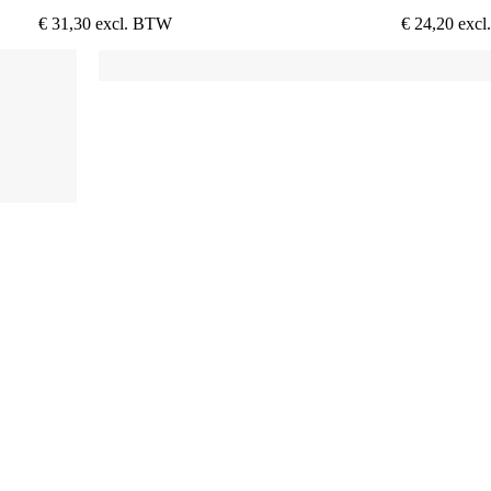
€
31,30
excl. BTW
€
24,20
exc