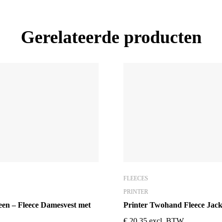
Gerelateerde producten
FLEECES
PRINTER
en – Fleece Damesvest met
Printer Twohand Fleece Jac
€
20,35
excl. BTW