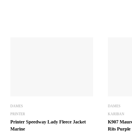
DAMES
DAMES
PRINTER
KARIBAN
Printer Speedway Lady Fleece Jacket
K907 Maure
Marine
Rits Purple