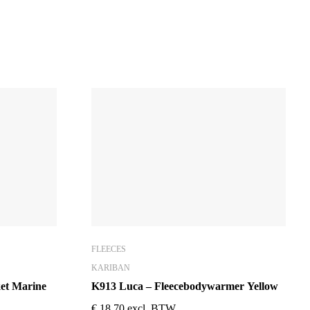
FLEECES
KARIBAN
ket Marine
K913 Luca – Fleecebodywarmer Yellow
€
18,70
excl. BTW