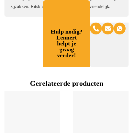
zijzakken. Ritskraag. Strak en onderhoudsvriendelijk.
Hulp nodig?
Lennert
helpt je
graag
verder!
Gerelateerde producten