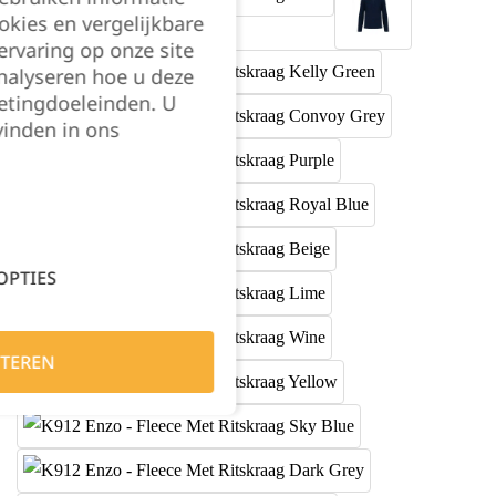
okies en vergelijkbare
rvaring op onze site
nalyseren hoe u deze
etingdoeleinden. U
vinden in ons
OPTIES
TEREN