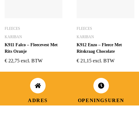
FLEECES
FLEECES
KARIBAN
KARIBAN
K911 Falco – Fleecevest Met
K912 Enzo – Fleece Met
Rits Oranje
Ritskraag Chocolate
€
22,75
excl. BTW
€
21,15
excl. BTW
ADRES
OPENINGSUREN
Koningsbaan 74
di t/m vrij: 09.00 – 18.30 uur
2580 Beerzel
zaterdag: 09.00 – 17.00 uur