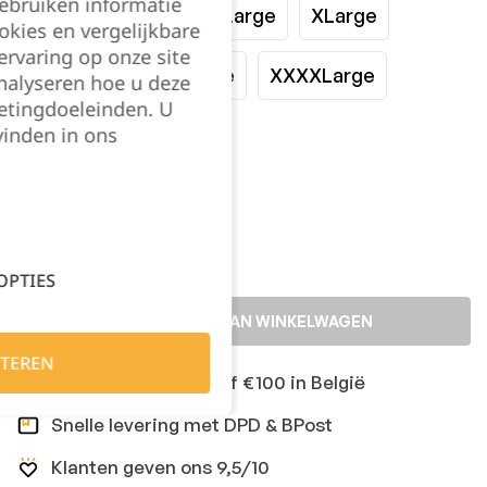
gebruiken informatie
Small
Medium
Large
XLarge
okies en vergelijkbare
rvaring op onze site
XXLarge
XXXLarge
XXXXLarge
nalyseren hoe u deze
etingdoeleinden. U
vinden in ons
XXXXXLarge
Kies je aantal:
OPTIES
TOEVOEGEN AAN WINKELWAGEN
TEREN
Gratis levering vanaf €100 in België
Snelle levering met DPD & BPost
Klanten geven ons 9,5/10