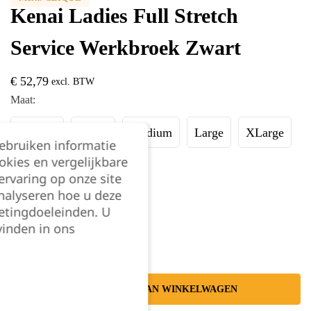
Kenai Ladies Full Stretch
Service Werkbroek Zwart
€
52,79
excl. BTW
Maat:
XSmall
Small
Medium
Large
XLarge
gebruiken informatie
okies en vergelijkbare
XXLarge
rvaring op onze site
nalyseren hoe u deze
etingdoeleinden. U
Kies je aantal:
vinden in ons
TOEVOEGEN AAN WINKELWAGEN