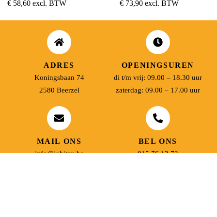
€
58,60
excl. BTW
€
73,90
excl. BTW
ADRES
OPENINGSUREN
Koningsbaan 74
di t/m vrij: 09.00 – 18.30 uur
2580 Beerzel
zaterdag: 09.00 – 17.00 uur
MAIL ONS
BEL ONS
info@jobitex.be
015 76 13 73
Dé specialist in werkkledij en veiligheidssschoenen.