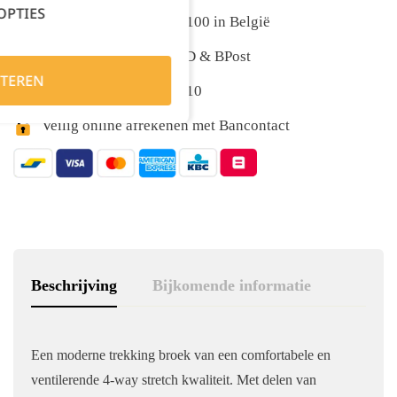
OPTIES
Gratis levering vanaf €100 in België
Snelle levering met DPD & BPost
TEREN
Klanten geven ons 9,5/10
Veilig online afrekenen met Bancontact
Beschrijving
Bijkomende informatie
Een moderne trekking broek van een comfortabele en
ventilerende 4-way stretch kwaliteit. Met delen van