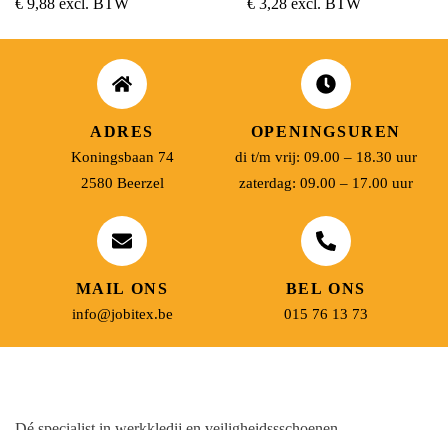
€
9,88
excl. BTW
€
3,28
excl. BTW
ADRES
OPENINGSUREN
Koningsbaan 74
di t/m vrij: 09.00 – 18.30 uur
2580 Beerzel
zaterdag: 09.00 – 17.00 uur
MAIL ONS
BEL ONS
info@jobitex.be
015 76 13 73
Dé specialist in werkkledij en veiligheidssschoenen.