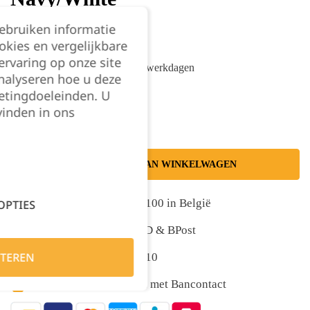
gebruiken informatie
€
3,28
excl. BTW
okies en vergelijkbare
rvaring op onze site
Centrale voorraad - 5 tot 7 werkdagen
nalyseren hoe u deze
Kies je aantal:
etingdoeleinden. U
vinden in ons
TOEVOEGEN AAN WINKELWAGEN
Gratis levering vanaf €100 in België
OPTIES
Snelle levering met DPD & BPost
TEREN
Klanten geven ons 9,5/10
Veilig online afrekenen met Bancontact