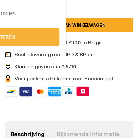
OPTIES
TOEVOEGEN AAN WINKELWAGEN
TEREN
Gratis levering vanaf €100 in België
Snelle levering met DPD & BPost
Klanten geven ons 9,5/10
Veilig online afrekenen met Bancontact
Beschrijving
Bijkomende informatie