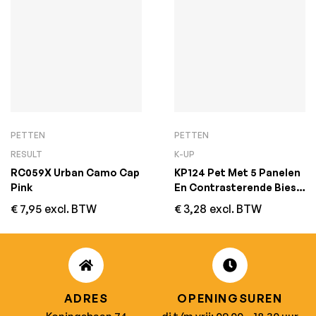
PETTEN
PETTEN
RESULT
K-UP
RC059X Urban Camo Cap
KP124 Pet Met 5 Panelen
Pink
En Contrasterende Bies
Dark Grey/Red
€
7,95
excl. BTW
€
3,28
excl. BTW
ADRES
OPENINGSUREN