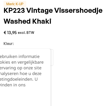
Merk:
K-UP
KP223 Vintage Vissershoedje
Washed Khaki
€
13,95
excl. BTW
Kleur:
gebruiken informatie
okies en vergelijkbare
rvaring op onze site
nalyseren hoe u deze
Maat:
etingdoeleinden. U
vinden in ons
S/M
L/XL
Kies je aantal: