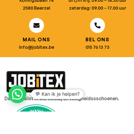
Koningsbaan 74
di t/m vrij: 09.00 – 18.30 uur
2580 Beerzel
zaterdag: 09.00 – 17.00 uur
MAIL ONS
BEL ONS
info@jobitex.be
015 76 13 73
💬 Kan ik je helpen?
Dé specialist in werkkledij en veiligheidssschoenen.